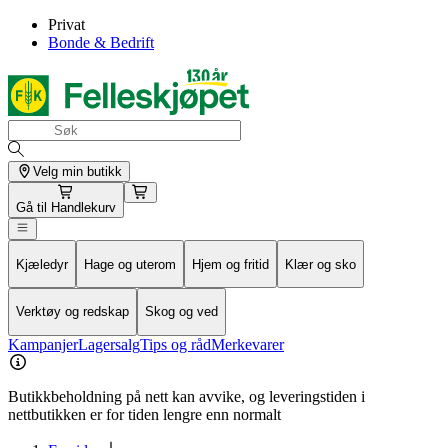
Privat
Bonde & Bedrift
Velg min butikk
Gå til
Handlekurv
Kjæledyr
Hage og uterom
Hjem og fritid
Klær og sko
Verktøy og redskap
Skog og ved
Kampanjer
Lagersalg
Tips og råd
Merkevarer
Butikkbeholdning på nett kan avvike, og leveringstiden i
nettbutikken er for tiden lengre enn normalt