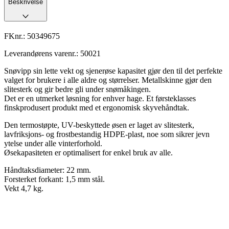
Beskrivelse
FKnr.:
50349675
Leverandørens varenr.:
50021
Snøvipp sin lette vekt og sjenerøse kapasitet gjør den til det perfekte
valget for brukere i alle aldre og størrelser. Metallskinne gjør den
slitesterk og gir bedre gli under snømåkingen.
Det er en utmerket løsning for enhver hage. Et førsteklasses
finskprodusert produkt med et ergonomisk skyvehåndtak.
Den termostøpte, UV-beskyttede øsen er laget av slitesterk,
lavfriksjons- og frostbestandig HDPE-plast, noe som sikrer jevn
ytelse under alle vinterforhold.
Øsekapasiteten er optimalisert for enkel bruk av alle.
Håndtaksdiameter: 22 mm.
Forsterket forkant: 1,5 mm stål.
Vekt 4,7 kg.