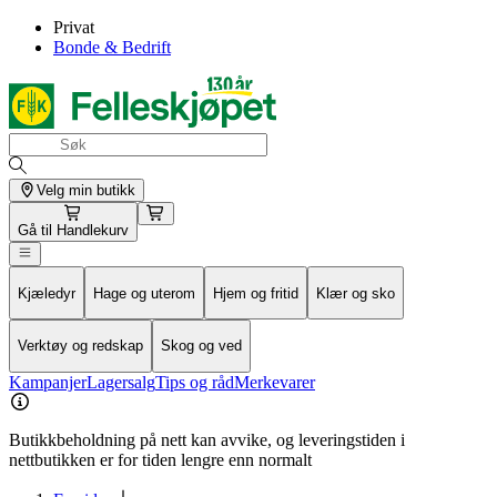
Privat
Bonde & Bedrift
Velg min butikk
Gå til
Handlekurv
Kjæledyr
Hage og uterom
Hjem og fritid
Klær og sko
Verktøy og redskap
Skog og ved
Kampanjer
Lagersalg
Tips og råd
Merkevarer
Butikkbeholdning på nett kan avvike, og leveringstiden i
nettbutikken er for tiden lengre enn normalt