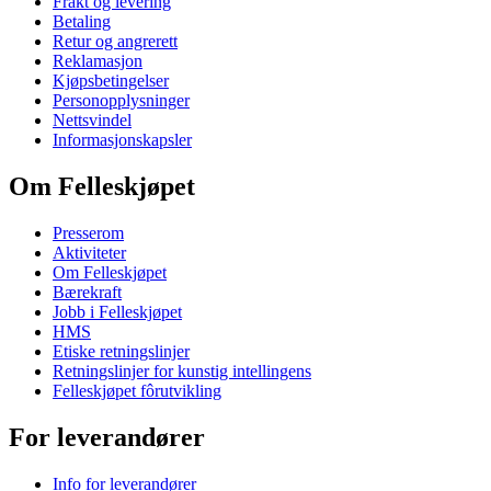
Frakt og levering
Betaling
Retur og angrerett
Reklamasjon
Kjøpsbetingelser
Personopplysninger
Nettsvindel
Informasjonskapsler
Om Felleskjøpet
Presserom
Aktiviteter
Om Felleskjøpet
Bærekraft
Jobb i Felleskjøpet
HMS
Etiske retningslinjer
Retningslinjer for kunstig intellingens
Felleskjøpet fôrutvikling
For leverandører
Info for leverandører