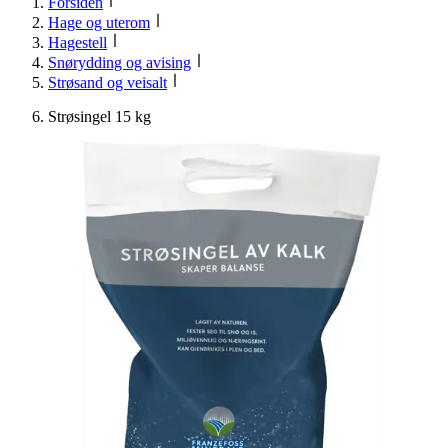
Forsiden
Hage og uterom
Hagestell
Snørydding og avising
Strøsand og veisalt
Strøsingel 15 kg