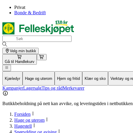
Privat
Bonde & Bedrift
Velg min butikk
Gå til
Handlekurv
Kjæledyr
Hage og uterom
Hjem og fritid
Klær og sko
Verktøy og r
Kampanjer
Lagersalg
Tips og råd
Merkevarer
Butikkbeholdning på nett kan avvike, og leveringstiden i nettbutikken 
Forsiden
Hage og uterom
Hagestell
Snørydding og avising