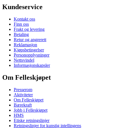
Kundeservice
Kontakt oss
Finn oss
Frakt og levering
Betaling
Retur og angrerett
Reklamasjon
Kjøpsbetingelser
Personopplysninger
Nettsvindel
Informasjonskapsler
Om Felleskjøpet
Presserom
Aktiviteter
Om Felleskjøpet
Bærekraft
Jobb i Felleskjøpet
HMS
Etiske retningslinjer
Retningslinjer for kunstig intellingens