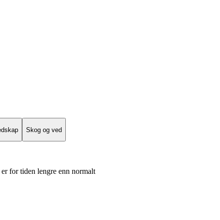
edskap
Skog og ved
er for tiden lengre enn normalt