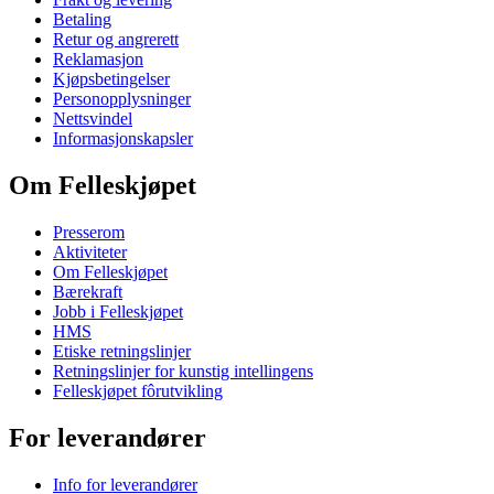
Betaling
Retur og angrerett
Reklamasjon
Kjøpsbetingelser
Personopplysninger
Nettsvindel
Informasjonskapsler
Om Felleskjøpet
Presserom
Aktiviteter
Om Felleskjøpet
Bærekraft
Jobb i Felleskjøpet
HMS
Etiske retningslinjer
Retningslinjer for kunstig intellingens
Felleskjøpet fôrutvikling
For leverandører
Info for leverandører