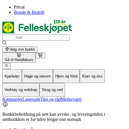
Privat
Bonde & Bedrift
Velg min butikk
Gå til
Handlekurv
Kjæledyr
Hage og uterom
Hjem og fritid
Klær og sko
Verktøy og redskap
Skog og ved
Kampanjer
Lagersalg
Tips og råd
Merkevarer
Butikkbeholdning på nett kan avvike, og leveringstiden i
nettbutikken er for tiden lengre enn normalt