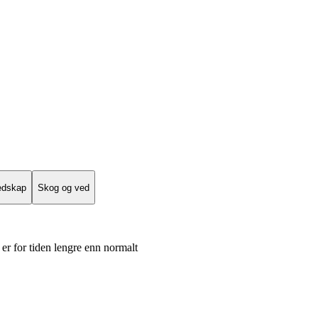
edskap
Skog og ved
er for tiden lengre enn normalt