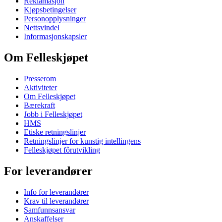
Reklamasjon
Kjøpsbetingelser
Personopplysninger
Nettsvindel
Informasjonskapsler
Om Felleskjøpet
Presserom
Aktiviteter
Om Felleskjøpet
Bærekraft
Jobb i Felleskjøpet
HMS
Etiske retningslinjer
Retningslinjer for kunstig intellingens
Felleskjøpet fôrutvikling
For leverandører
Info for leverandører
Krav til leverandører
Samfunnsansvar
Anskaffelser