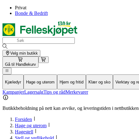
Privat
Bonde & Bedrift
Velg min butikk
Gå til
Handlekurv
Kjæledyr
Hage og uterom
Hjem og fritid
Klær og sko
Verktøy og r
Kampanjer
Lagersalg
Tips og råd
Merkevarer
Butikkbeholdning på nett kan avvike, og leveringstiden i nettbutikken 
Forsiden
Hage og uterom
Hagestell
Stell og vedlikehold