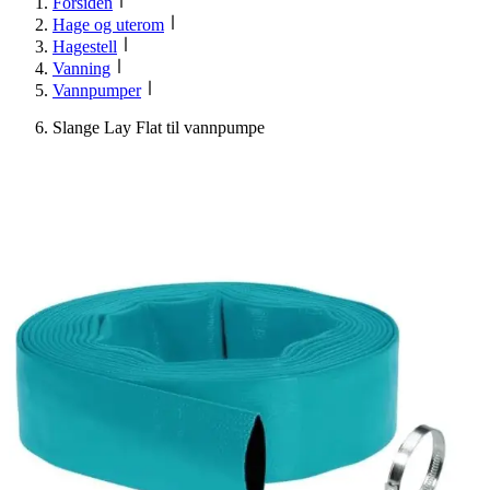
Forsiden
Hage og uterom
Hagestell
Vanning
Vannpumper
Slange Lay Flat til vannpumpe