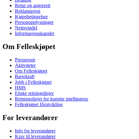
Retur og angrerett
Reklamasjon
Kjøpsbetingelser
Personopplysninger
Nettsvindel
Informasjonskapsler
Om Felleskjøpet
Presserom
Aktiviteter
Om Felleskjøpet
Bærekraft
Jobb i Felleskjøpet
HMS
Etiske retningslinjer
Retningslinjer for kunstig intellingens
Felleskjøpet fôrutvikling
For leverandører
Info for leverandører
Krav til leverandører