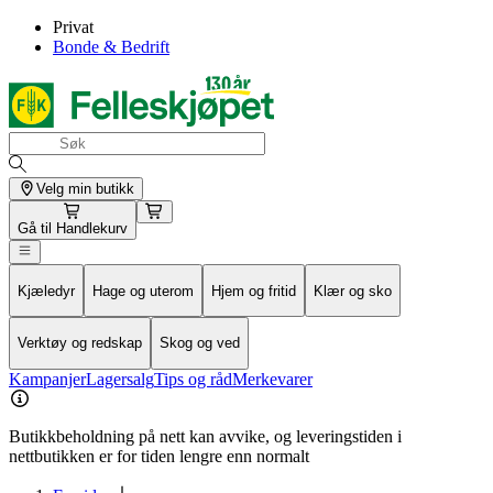
Privat
Bonde & Bedrift
Velg min butikk
Gå til
Handlekurv
Kjæledyr
Hage og uterom
Hjem og fritid
Klær og sko
Verktøy og redskap
Skog og ved
Kampanjer
Lagersalg
Tips og råd
Merkevarer
Butikkbeholdning på nett kan avvike, og leveringstiden i
nettbutikken er for tiden lengre enn normalt