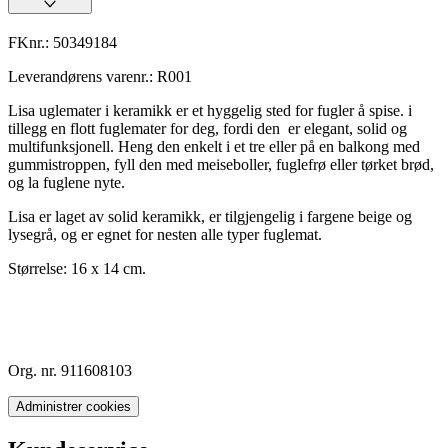
FKnr.:
50349184
Leverandørens varenr.:
R001
Lisa uglemater i keramikk er et hyggelig sted for fugler å spise. i
tillegg en flott fuglemater for deg, fordi den er elegant, solid og
multifunksjonell. Heng den enkelt i et tre eller på en balkong med
gummistroppen, fyll den med meiseboller, fuglefrø eller tørket brød,
og la fuglene nyte.
Lisa er laget av solid keramikk, er tilgjengelig i fargene beige og
lysegrå, og er egnet for nesten alle typer fuglemat.
Størrelse: 16 x 14 cm.
Org. nr. 911608103
Administrer cookies