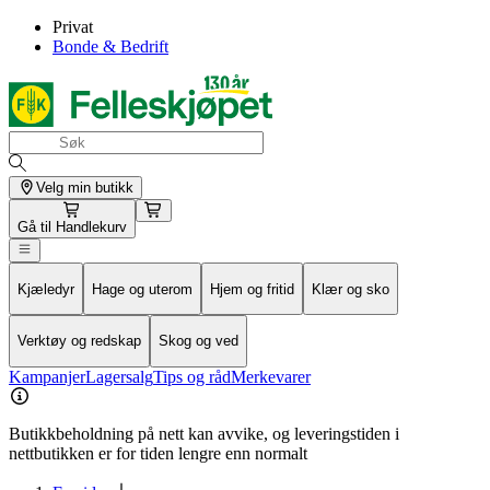
Privat
Bonde & Bedrift
Velg min butikk
Gå til
Handlekurv
Kjæledyr
Hage og uterom
Hjem og fritid
Klær og sko
Verktøy og redskap
Skog og ved
Kampanjer
Lagersalg
Tips og råd
Merkevarer
Butikkbeholdning på nett kan avvike, og leveringstiden i
nettbutikken er for tiden lengre enn normalt