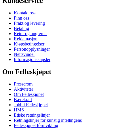
Kundeservice
Kontakt oss
Finn oss
Frakt og levering
Betaling
Retur og angrerett
Reklamasjon
Kjøpsbetingelser
Personopplysninger
Nettsvindel
Informasjonskapsler
Om Felleskjøpet
Presserom
Aktiviteter
Om Felleskjøpet
Bærekraft
Jobb i Felleskjøpet
HMS
Etiske retningslinjer
Retningslinjer for kunstig intellingens
Felleskjøpet fôrutvikling