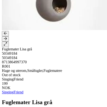
Fuglemater Lisa grå
50349184
50349184
8713864997370
R001
Hage og uterom,Småfugler,Fuglematere
Out of stock
SingingFriend
199
NOK
SingingFriend
Fuglemater Lisa grå