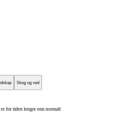
edskap
Skog og ved
er for tiden lengre enn normalt