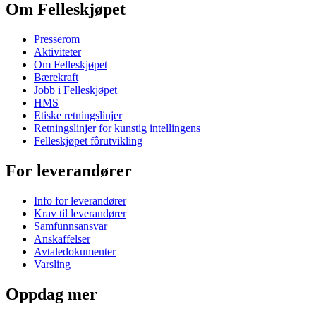
Om Felleskjøpet
Presserom
Aktiviteter
Om Felleskjøpet
Bærekraft
Jobb i Felleskjøpet
HMS
Etiske retningslinjer
Retningslinjer for kunstig intellingens
Felleskjøpet fôrutvikling
For leverandører
Info for leverandører
Krav til leverandører
Samfunnsansvar
Anskaffelser
Avtaledokumenter
Varsling
Oppdag mer