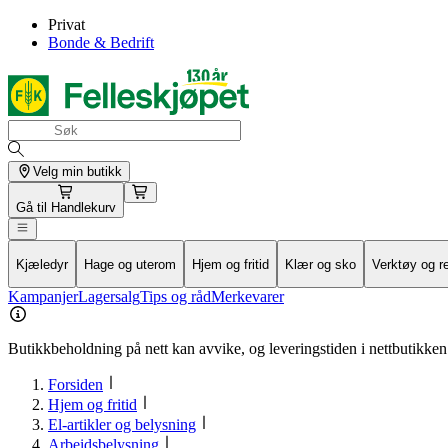
Privat
Bonde & Bedrift
Velg min butikk
Gå til
Handlekurv
Kjæledyr
Hage og uterom
Hjem og fritid
Klær og sko
Verktøy og r
Kampanjer
Lagersalg
Tips og råd
Merkevarer
Butikkbeholdning på nett kan avvike, og leveringstiden i nettbutikken 
Forsiden
Hjem og fritid
El-artikler og belysning
Arbeidsbelysning