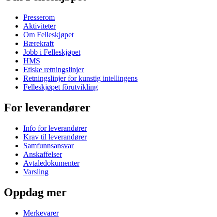
Presserom
Aktiviteter
Om Felleskjøpet
Bærekraft
Jobb i Felleskjøpet
HMS
Etiske retningslinjer
Retningslinjer for kunstig intellingens
Felleskjøpet fôrutvikling
For leverandører
Info for leverandører
Krav til leverandører
Samfunnsansvar
Anskaffelser
Avtaledokumenter
Varsling
Oppdag mer
Merkevarer