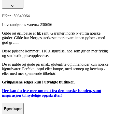
FKnr.:
50349064
Leverandørens varenr.:
230656
Gilde og grillpølse er lik sant. Garantert norsk kjøtt fra norske
gårder. Gilde har Norges sterkeste merkevare innen pølser - med
god grunn.
Disse pølsene kommer i 110 g størrelse, noe som gir en mer fyldig
og smaksrik pølseopplevelse.
De er milde og gode på smak, glutenfrie og inneholder kun norske
kjøttråvarer. Perfekt i brød eller lompe, med sennep og ketchup -
eller med mer spennende tilbehør!
Grillpølsene selges kun i utvalgte butikker.
Her kan du lese mer om mat fra den norske bonden, samt
inspirasjon til nydelige oppskrifter!
Egenskaper