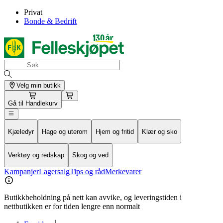
Privat
Bonde & Bedrift
Velg min butikk
Gå til
Handlekurv
Kjæledyr
Hage og uterom
Hjem og fritid
Klær og sko
Verktøy og redskap
Skog og ved
Kampanjer
Lagersalg
Tips og råd
Merkevarer
Butikkbeholdning på nett kan avvike, og leveringstiden i
nettbutikken er for tiden lengre enn normalt