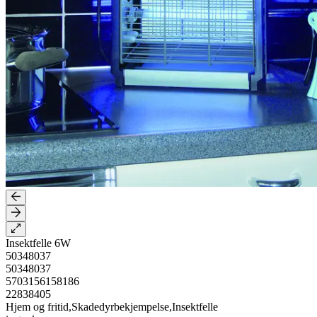
Insektfelle 6W
50348037
50348037
5703156158186
22838405
Hjem og fritid,Skadedyrbekjempelse,Insektfelle