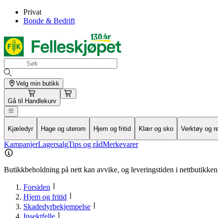
Privat
Bonde & Bedrift
Velg min butikk
Gå til
Handlekurv
Kjæledyr
Hage og uterom
Hjem og fritid
Klær og sko
Verktøy og r
Kampanjer
Lagersalg
Tips og råd
Merkevarer
Butikkbeholdning på nett kan avvike, og leveringstiden i nettbutikken 
Forsiden
Hjem og fritid
Skadedyrbekjempelse
Insektfelle