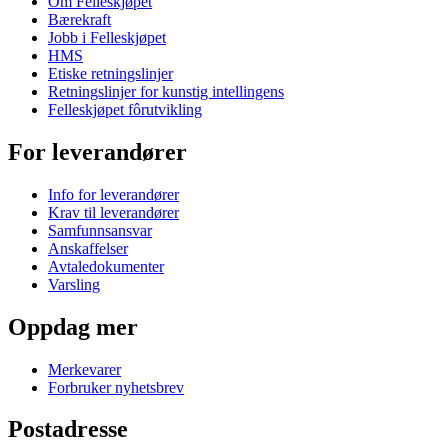
Om Felleskjøpet
Bærekraft
Jobb i Felleskjøpet
HMS
Etiske retningslinjer
Retningslinjer for kunstig intellingens
Felleskjøpet fôrutvikling
For leverandører
Info for leverandører
Krav til leverandører
Samfunnsansvar
Anskaffelser
Avtaledokumenter
Varsling
Oppdag mer
Merkevarer
Forbruker nyhetsbrev
Postadresse