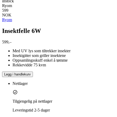
instock
Ryom
599
NOK
Ryom
Insektfelle 6W
599,–
Med UV lys som tiltrekker insekter
Insektgitter som griller insektene
Oppsamlingsskuff enkel å tømme
Rekkevidde 75 kvm
Legg i handlekurv
Nettlager
Tilgjengelig på nettlager
Leveringstid
2-5 dager