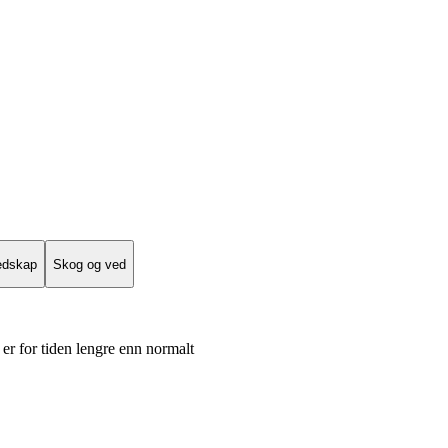
edskap
Skog og ved
er for tiden lengre enn normalt