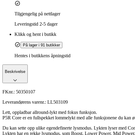
Tilgjengelig på nettlager
Leveringstid
2-5 dager
Klikk og hent i butikk
På lager i 91 butikker
Hentes i butikkens åpningstid
Beskrivelse
FKnr.:
50350107
Leverandørens varenr.:
LL503109
Lett, oppladbar allround-lykt med fokus funksjon.
P5R Core er en fullspekket lommelykt med alle funksjonene du kan ø
Du kan sette opp ulike egendefinerte lysmodus. Lykten lyser med Con
Lykten har en rekke lysmodus, som Boost, Lower Power, Mid Power, P