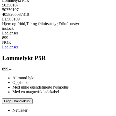
Lommelykt P5R
50350107
50350107
4058205037310
LL503109
Hjem og fritid,Tur og friluftsutstyr,Friluftsutstyr
instock
Ledlenser
899
NOK
Ledlenser
Lommelykt P5R
899,–
Allround lykt
Oppladbar
Med ulike egendefinerte lysmodus
Med en magnetisk ladekabel
Legg i handlekurv
Nettlager