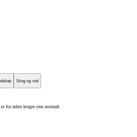
edskap
Skog og ved
er for tiden lengre enn normalt