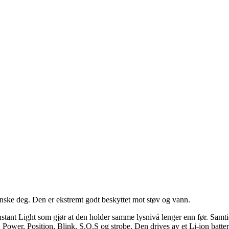
nske deg. Den er ekstremt godt beskyttet mot støv og vann.
stant Light som gjør at den holder samme lysnivå lenger enn før. Samt
ower, Position, Blink, S.O.S og strobe. Den drives av et Li-ion batt