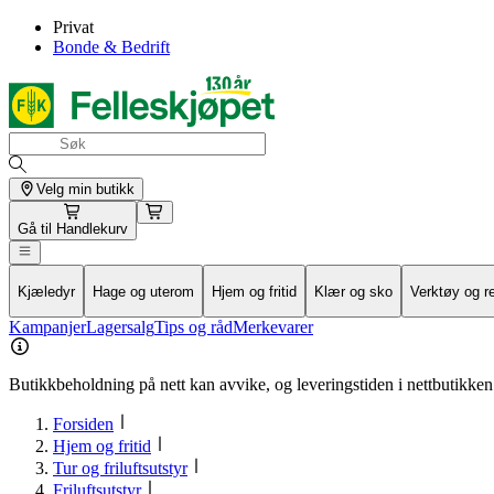
Privat
Bonde & Bedrift
Velg min butikk
Gå til
Handlekurv
Kjæledyr
Hage og uterom
Hjem og fritid
Klær og sko
Verktøy og r
Kampanjer
Lagersalg
Tips og råd
Merkevarer
Butikkbeholdning på nett kan avvike, og leveringstiden i nettbutikken 
Forsiden
Hjem og fritid
Tur og friluftsutstyr
Friluftsutstyr