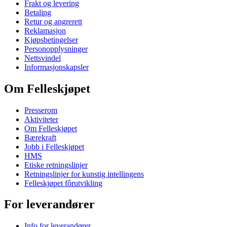
Frakt og levering
Betaling
Retur og angrerett
Reklamasjon
Kjøpsbetingelser
Personopplysninger
Nettsvindel
Informasjonskapsler
Om Felleskjøpet
Presserom
Aktiviteter
Om Felleskjøpet
Bærekraft
Jobb i Felleskjøpet
HMS
Etiske retningslinjer
Retningslinjer for kunstig intellingens
Felleskjøpet fôrutvikling
For leverandører
Info for leverandører