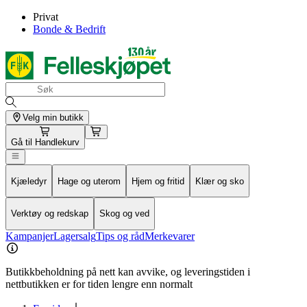
Privat
Bonde & Bedrift
Velg min butikk
Gå til
Handlekurv
Kjæledyr
Hage og uterom
Hjem og fritid
Klær og sko
Verktøy og redskap
Skog og ved
Kampanjer
Lagersalg
Tips og råd
Merkevarer
Butikkbeholdning på nett kan avvike, og leveringstiden i
nettbutikken er for tiden lengre enn normalt