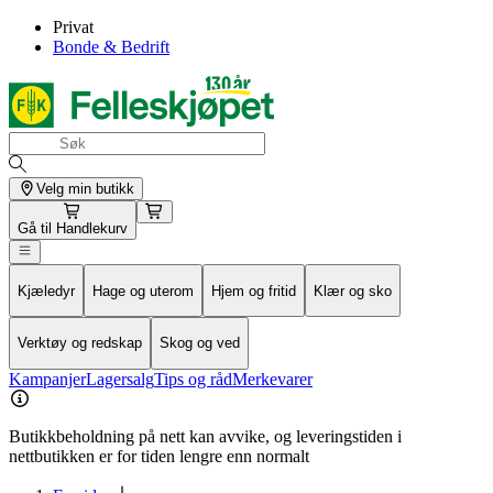
Privat
Bonde & Bedrift
Velg min butikk
Gå til
Handlekurv
Kjæledyr
Hage og uterom
Hjem og fritid
Klær og sko
Verktøy og redskap
Skog og ved
Kampanjer
Lagersalg
Tips og råd
Merkevarer
Butikkbeholdning på nett kan avvike, og leveringstiden i
nettbutikken er for tiden lengre enn normalt