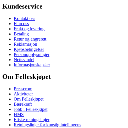
Kundeservice
Kontakt oss
Finn oss
Frakt og levering
Betaling
Retur og angrerett
Reklamasjon
Kjøpsbetingelser
Personopplysninger
Nettsvindel
Informasjonskapsler
Om Felleskjøpet
Presserom
Aktiviteter
Om Felleskjøpet
Bærekraft
Jobb i Felleskjøpet
HMS
Etiske retningslinjer
Retningslinjer for kunstig intellingens