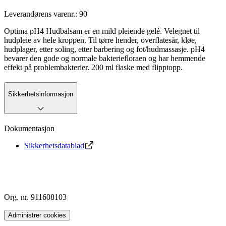
Leverandørens varenr.:
90
Optima pH4 Hudbalsam er en mild pleiende gelé. Velegnet til
hudpleie av hele kroppen. Til tørre hender, overflatesår, kløe,
hudplager, etter soling, etter barbering og fot/hudmassasje. pH4
bevarer den gode og normale bakteriefloraen og har hemmende
effekt på problembakterier. 200 ml flaske med flipptopp.
Sikkerhetsinformasjon
Dokumentasjon
Sikkerhetsdatablad
Org. nr. 911608103
Administrer cookies