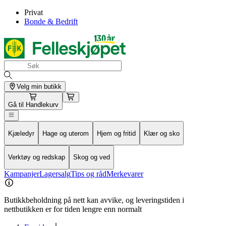
Privat
Bonde & Bedrift
Velg min butikk
Gå til
Handlekurv
Kjæledyr
Hage og uterom
Hjem og fritid
Klær og sko
Verktøy og redskap
Skog og ved
Kampanjer
Lagersalg
Tips og råd
Merkevarer
Butikkbeholdning på nett kan avvike, og leveringstiden i
nettbutikken er for tiden lengre enn normalt