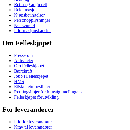
Retur og angrerett
Reklamasjon
Kjøpsbetingelser
Personopplysninger
Nettsvindel
Informasjonskapsler
Om Felleskjøpet
Presserom
Aktiviteter
Om Felleskjøpet
Bærekraft
Jobb i Felleskjøpet
HMS
Etiske retningslinjer
Retningslinjer for kunstig intellingens
Felleskjøpet fôrutvikling
For leverandører
Info for leverandører
Krav til leverandører