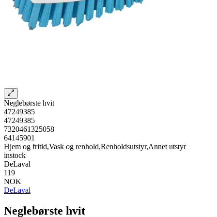
Neglebørste hvit
47249385
47249385
7320461325058
64145901
Hjem og fritid,Vask og renhold,Renholdsutstyr,Annet utstyr
instock
DeLaval
119
NOK
DeLaval
Neglebørste hvit