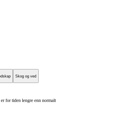
edskap
Skog og ved
er for tiden lengre enn normalt