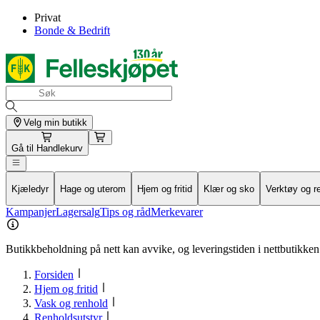
Privat
Bonde & Bedrift
Velg min butikk
Gå til
Handlekurv
Kjæledyr
Hage og uterom
Hjem og fritid
Klær og sko
Verktøy og r
Kampanjer
Lagersalg
Tips og råd
Merkevarer
Butikkbeholdning på nett kan avvike, og leveringstiden i nettbutikken 
Forsiden
Hjem og fritid
Vask og renhold
Renholdsutstyr