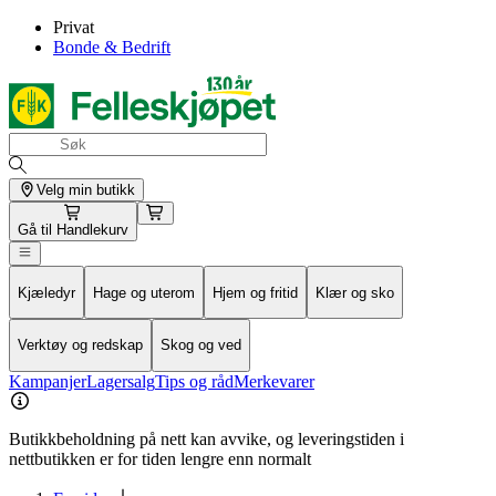
Privat
Bonde & Bedrift
Velg min butikk
Gå til
Handlekurv
Kjæledyr
Hage og uterom
Hjem og fritid
Klær og sko
Verktøy og redskap
Skog og ved
Kampanjer
Lagersalg
Tips og råd
Merkevarer
Butikkbeholdning på nett kan avvike, og leveringstiden i
nettbutikken er for tiden lengre enn normalt