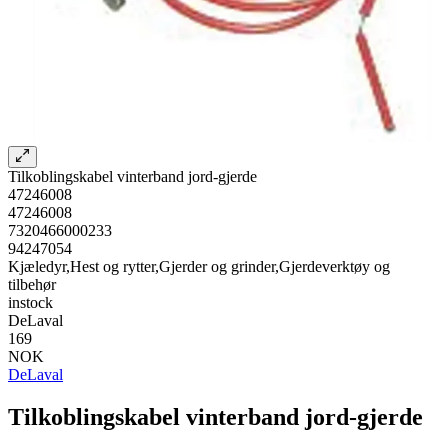
Tilkoblingskabel vinterband jord-gjerde
47246008
47246008
7320466000233
94247054
Kjæledyr,Hest og rytter,Gjerder og grinder,Gjerdeverktøy og
tilbehør
instock
DeLaval
169
NOK
DeLaval
Tilkoblingskabel vinterband jord-gjerde