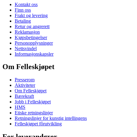
Kontakt oss
Finn oss
Frakt og levering
Betaling
Retur og angrerett
Reklamasjon
Kjøpsbetingelser
Personopplysninger
Nettsvindel
Informasjonskapsler
Om Felleskjøpet
Presserom
Aktiviteter
Om Felleskjøpet
Bærekraft
Jobb i Felleskjøpet
HMS
Etiske retningslinjer
Retningslinjer for kunstig intellingens
Felleskjøpet fôrutvikling
For leverandører