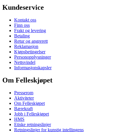
Kundeservice
Kontakt oss
Finn oss
Frakt og levering
Betaling
Retur og angrerett
Reklamasjon
Kjøpsbetingelser
Personopplysninger
Nettsvindel
Informasjonskapsler
Om Felleskjøpet
Presserom
Aktiviteter
Om Felleskjøpet
Bærekraft
Jobb i Felleskjøpet
HMS
Etiske retningslinjer
Retningslinjer for kunstig intellingens