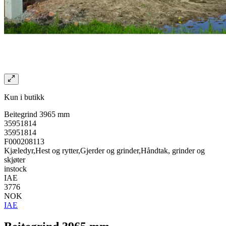
Kun i butikk
Beitegrind 3965 mm
35951814
35951814
F000208113
Kjæledyr,Hest og rytter,Gjerder og grinder,Håndtak, grinder og
skjøter
instock
IAE
3776
NOK
IAE