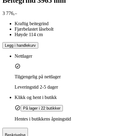
Beitegrind 3965 mm
3 776,–
Kraftig beitegrind
Fjærbelastet låsebolt
Høyde 114 cm
Legg i handlekurv
Nettlager
Tilgjengelig på nettlager
Leveringstid
2-5 dager
Klikk og hent i butikk
På lager i 22 butikker
Hentes i butikkens åpningstid
Beskrivelse