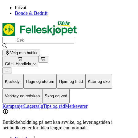
Privat
Bonde & Bedrift
Velg min butikk
Gå til
Handlekurv
Kjæledyr
Hage og uterom
Hjem og fritid
Klær og sko
Verktøy og redskap
Skog og ved
Kampanjer
Lagersalg
Tips og råd
Merkevarer
Butikkbeholdning på nett kan avvike, og leveringstiden i
nettbutikken er for tiden lengre enn normalt