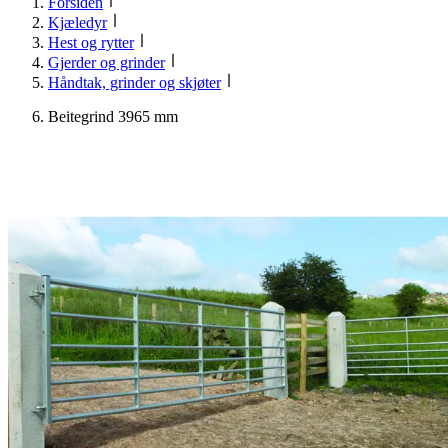
Forsiden
Kjæledyr
Hest og rytter
Gjerder og grinder
Håndtak, grinder og skjøter
Beitegrind 3965 mm