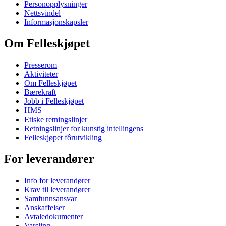
Personopplysninger
Nettsvindel
Informasjonskapsler
Om Felleskjøpet
Presserom
Aktiviteter
Om Felleskjøpet
Bærekraft
Jobb i Felleskjøpet
HMS
Etiske retningslinjer
Retningslinjer for kunstig intellingens
Felleskjøpet fôrutvikling
For leverandører
Info for leverandører
Krav til leverandører
Samfunnsansvar
Anskaffelser
Avtaledokumenter
Varsling