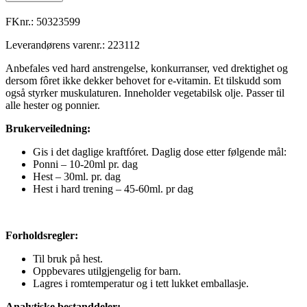
FKnr.:
50323599
Leverandørens varenr.:
223112
Anbefales ved hard anstrengelse, konkurranser, ved drektighet og
dersom fôret ikke dekker behovet for e-vitamin. Et tilskudd som
også styrker muskulaturen. Inneholder vegetabilsk olje. Passer til
alle hester og ponnier.
Brukerveiledning:
Gis i det daglige kraftfóret. Daglig dose etter følgende mål:
Ponni – 10-20ml pr. dag
Hest – 30ml. pr. dag
Hest i hard trening – 45-60ml. pr dag
Forholdsregler:
Til bruk på hest.
Oppbevares utilgjengelig for barn.
Lagres i romtemperatur og i tett lukket emballasje.
Analytiske bestanddeler: