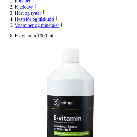
Forsiden
Kjæledyr
Hest og rytter
Hestefôr og tilskudd
Vitaminer og mineraler
E - vitamin 1000 ml