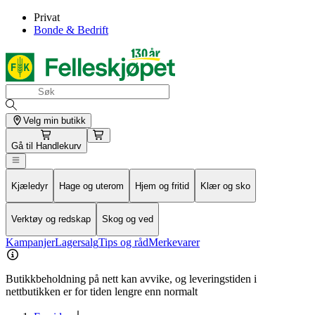
Privat
Bonde & Bedrift
Velg min butikk
Gå til
Handlekurv
Kjæledyr
Hage og uterom
Hjem og fritid
Klær og sko
Verktøy og redskap
Skog og ved
Kampanjer
Lagersalg
Tips og råd
Merkevarer
Butikkbeholdning på nett kan avvike, og leveringstiden i
nettbutikken er for tiden lengre enn normalt