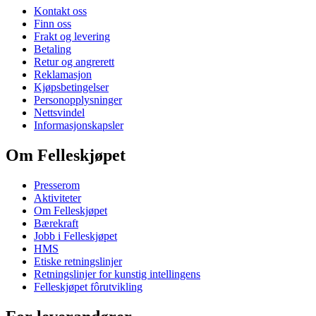
Kontakt oss
Finn oss
Frakt og levering
Betaling
Retur og angrerett
Reklamasjon
Kjøpsbetingelser
Personopplysninger
Nettsvindel
Informasjonskapsler
Om Felleskjøpet
Presserom
Aktiviteter
Om Felleskjøpet
Bærekraft
Jobb i Felleskjøpet
HMS
Etiske retningslinjer
Retningslinjer for kunstig intellingens
Felleskjøpet fôrutvikling