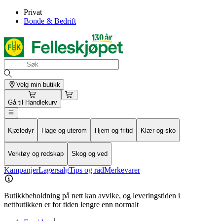
Privat
Bonde & Bedrift
Velg min butikk
Gå til
Handlekurv
Kjæledyr
Hage og uterom
Hjem og fritid
Klær og sko
Verktøy og redskap
Skog og ved
Kampanjer
Lagersalg
Tips og råd
Merkevarer
Butikkbeholdning på nett kan avvike, og leveringstiden i
nettbutikken er for tiden lengre enn normalt