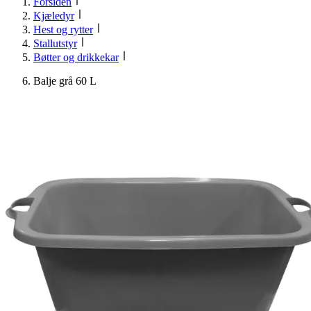
Forsiden
Kjæledyr
Hest og rytter
Stallutstyr
Bøtter og drikkekar
Balje grå 60 L