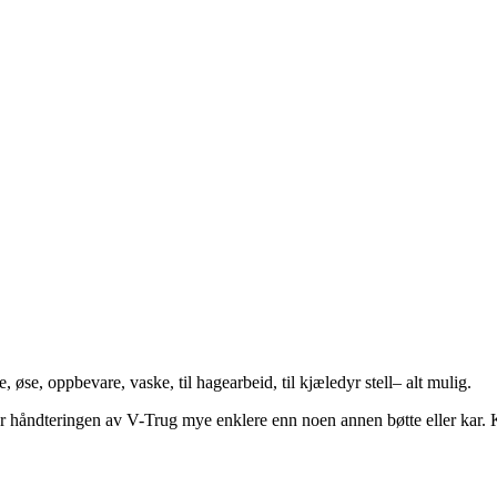
se, oppbevare, vaske, til hagearbeid, til kjæledyr stell– alt mulig.
ør håndteringen av V-Trug mye enklere enn noen annen bøtte eller kar.