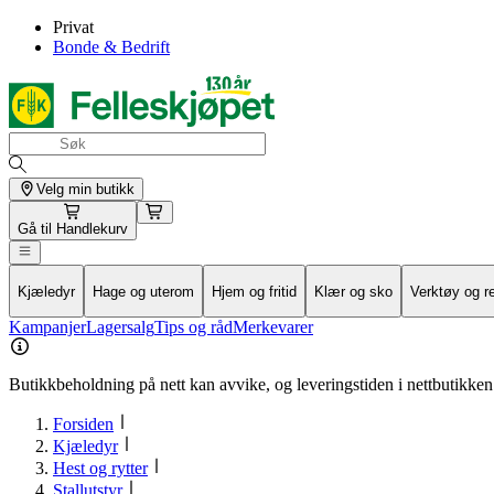
Privat
Bonde & Bedrift
Velg min butikk
Gå til
Handlekurv
Kjæledyr
Hage og uterom
Hjem og fritid
Klær og sko
Verktøy og r
Kampanjer
Lagersalg
Tips og råd
Merkevarer
Butikkbeholdning på nett kan avvike, og leveringstiden i nettbutikken 
Forsiden
Kjæledyr
Hest og rytter
Stallutstyr