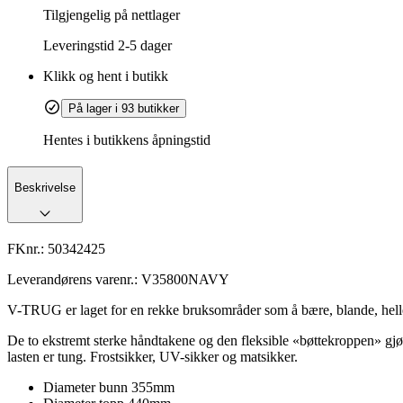
Tilgjengelig på nettlager
Leveringstid
2-5 dager
Klikk og hent i butikk
På lager i 93 butikker
Hentes i butikkens åpningstid
Beskrivelse
FKnr.:
50342425
Leverandørens varenr.:
V35800NAVY
V-TRUG er laget for en rekke bruksområder som å bære, blande, helle, ø
De to ekstremt sterke håndtakene og den fleksible «bøttekroppen» gj
lasten er tung. Frostsikker, UV-sikker og matsikker.
Diameter bunn 355mm