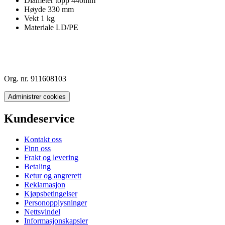
Diameter topp 440mm
Høyde 330 mm
Vekt 1 kg
Materiale LD/PE
Org. nr. 911608103
Administrer cookies
Kundeservice
Kontakt oss
Finn oss
Frakt og levering
Betaling
Retur og angrerett
Reklamasjon
Kjøpsbetingelser
Personopplysninger
Nettsvindel
Informasjonskapsler