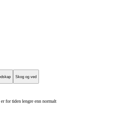
edskap
Skog og ved
er for tiden lengre enn normalt