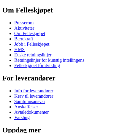
Om Felleskjøpet
Presserom
Aktiviteter
Om Felleskjøpet
Bærekraft
Jobb i Felleskjøpet
HMS
Etiske retningslinjer
Retningslinjer for kunstig intellingens
Felleskjøpet fôrutvikling
For leverandører
Info for leverandører
Krav til leverandører
Samfunnsansvar
Anskaffelser
Avtaledokumenter
Varsling
Oppdag mer