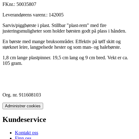
FKnr.:
50035807
Leverandørens varenr.:
142005
Sarvis/piggbørste i plast. Stillbar "plast-rem" med fire
justeringsmuligheter som holder børsten godt på plass i hånden.
En børste med mange bruksområder. Effektiv på tøff skitt og
størknet leire, langpelsede hester og som man- og halebørste.
1,8 cm lange plastpinner. 19,5 cm lang og 9 cm bred. Vekt er ca.
105 gram.
Org. nr. 911608103
Administrer cookies
Kundeservice
Kontakt oss
Finn oss