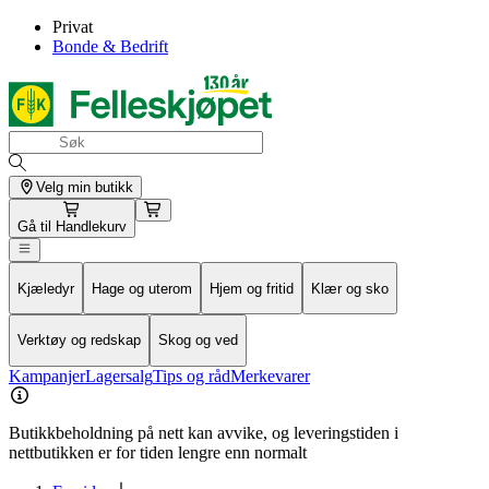
Privat
Bonde & Bedrift
Velg min butikk
Gå til
Handlekurv
Kjæledyr
Hage og uterom
Hjem og fritid
Klær og sko
Verktøy og redskap
Skog og ved
Kampanjer
Lagersalg
Tips og råd
Merkevarer
Butikkbeholdning på nett kan avvike, og leveringstiden i
nettbutikken er for tiden lengre enn normalt