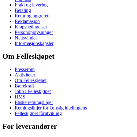
Frakt og levering
Betaling
Retur og angrerett
Reklamasjon
Kjøpsbetingelser
Personopplysninger
Nettsvindel
Informasjonskapsler
Om Felleskjøpet
Presserom
Aktiviteter
Om Felleskjøpet
Bærekraft
Jobb i Felleskjøpet
HMS
Etiske retningslinjer
Retningslinjer for kunstig intellingens
Felleskjøpet fôrutvikling
For leverandører