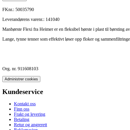
FKnr.:
50035790
Leverandørens varenr.:
141040
Manbørste Flexi fra Heimer er en fleksibel børste i plast til børsting 
Lange, tynne tenner som effektivt løser opp floker og sammenfiltringer
Org. nr. 911608103
Administrer cookies
Kundeservice
Kontakt oss
Finn oss
Frakt og levering
Betaling
Retur og angrerett
Reklamasjon