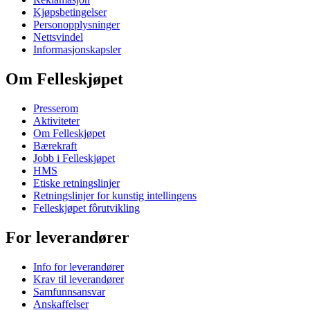
Kjøpsbetingelser
Personopplysninger
Nettsvindel
Informasjonskapsler
Om Felleskjøpet
Presserom
Aktiviteter
Om Felleskjøpet
Bærekraft
Jobb i Felleskjøpet
HMS
Etiske retningslinjer
Retningslinjer for kunstig intellingens
Felleskjøpet fôrutvikling
For leverandører
Info for leverandører
Krav til leverandører
Samfunnsansvar
Anskaffelser