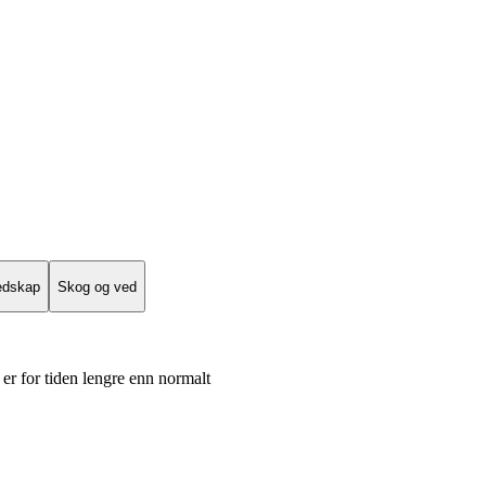
edskap
Skog og ved
er for tiden lengre enn normalt