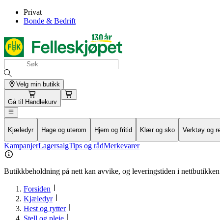
Privat
Bonde & Bedrift
Velg min butikk
Gå til
Handlekurv
Kjæledyr
Hage og uterom
Hjem og fritid
Klær og sko
Verktøy og r
Kampanjer
Lagersalg
Tips og råd
Merkevarer
Butikkbeholdning på nett kan avvike, og leveringstiden i nettbutikken 
Forsiden
Kjæledyr
Hest og rytter
Stell og pleie