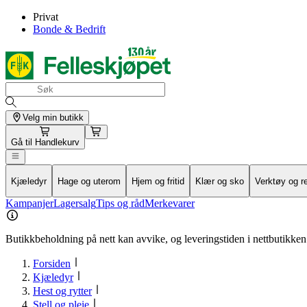
Privat
Bonde & Bedrift
Velg min butikk
Gå til
Handlekurv
Kjæledyr
Hage og uterom
Hjem og fritid
Klær og sko
Verktøy og r
Kampanjer
Lagersalg
Tips og råd
Merkevarer
Butikkbeholdning på nett kan avvike, og leveringstiden i nettbutikken 
Forsiden
Kjæledyr
Hest og rytter
Stell og pleie