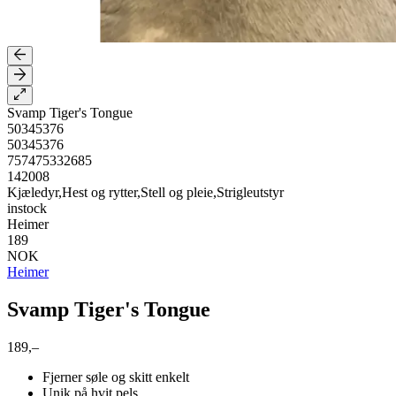
Svamp Tiger's Tongue
50345376
50345376
757475332685
142008
Kjæledyr,Hest og rytter,Stell og pleie,Strigleutstyr
instock
Heimer
189
NOK
Heimer
Svamp Tiger's Tongue
189,–
Fjerner søle og skitt enkelt
Unik på hvit pels