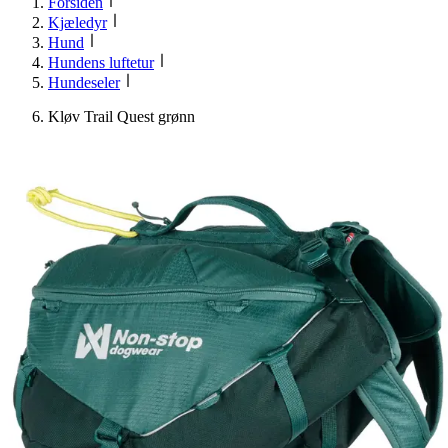
Forsiden
Kjæledyr
Hund
Hundens luftetur
Hundeseler
Kløv Trail Quest grønn