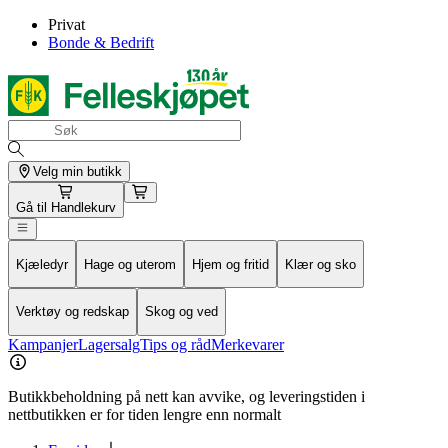
Privat
Bonde & Bedrift
Velg min butikk
Gå til
Handlekurv
Kjæledyr
Hage og uterom
Hjem og fritid
Klær og sko
Verktøy og redskap
Skog og ved
Kampanjer
Lagersalg
Tips og råd
Merkevarer
Butikkbeholdning på nett kan avvike, og leveringstiden i
nettbutikken er for tiden lengre enn normalt