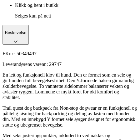
Klikk og hent i butikk
Selges kun på nett
Beskrivelse
FKnr.:
50349497
Leverandørens varenr.:
29747
En lett og funksjonell kløv til hund. Den er formet som en sele og
gir hunden full bevegelsesfrihet. Den Y-formede halsen gir naturlig
skulderbevegelse. To vanntette sidelommer balanserer vekten og
avlaster ryggen. Lommene er mykt foret for økt komfort og
stabilitet.
Trail quest dog backpack fra Non-stop dogwear er en funksjonell og
pålitelig løsning for backpacking og deling av lasten med hunden
din. Med en innebygd Y-formet sele sørger designet for ergonomisk
støtte og ubegrenset bevegelse.
Med seks justeringspunkter, inkludert to ved nakke- og