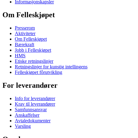
Informasjonskapsler
Om Felleskjøpet
Presserom
Aktiviteter
Om Felleskjøpet
Bærekraft
Jobb i Felleskjøpet
HMS
Etiske retningslinjer
Retningslinjer for kunstig intellingens
Felleskjøpet fôrutvikling
For leverandører
Info for leverandører
Krav til leverandører
Samfunnsansvar
Anskaffelser
Avtaledokumenter
Varsling