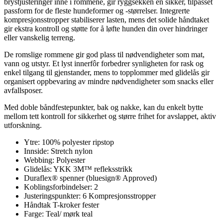
brystjusteringer inne i rommene, gir ryggsekken en sikker, tilpasset
passform for de fleste hundeformer og -størrelser. Integrerte
kompresjonsstropper stabiliserer lasten, mens det solide håndtaket
gir ekstra kontroll og støtte for å løfte hunden din over hindringer
eller vanskelig terreng.
De romslige rommene gir god plass til nødvendigheter som mat,
vann og utstyr. Et lyst innerfôr forbedrer synligheten for rask og
enkel tilgang til gjenstander, mens to topplommer med glidelås gir
organisert oppbevaring av mindre nødvendigheter som snacks eller
avfallsposer.
Med doble båndfestepunkter, bak og nakke, kan du enkelt bytte
mellom tett kontroll for sikkerhet og større frihet for avslappet, aktiv
utforskning.
Ytre: 100% polyester ripstop
Innside: Stretch nylon
Webbing: Polyester
Glidelås: YKK 3M™ refleksstrikk
Duraflex® spenner (bluesign® Approved)
Koblingsforbindelser: 2
Justeringspunkter: 6 Kompresjonsstropper
Håndtak T-kroker fester
Farge: Teal/ mørk teal