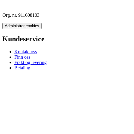
Org. nr. 911608103
Administrer cookies
Kundeservice
Kontakt oss
Finn oss
Frakt og levering
Betaling
Retur og angrerett
Reklamasjon
Kjøpsbetingelser
Personopplysninger
Nettsvindel
Informasjonskapsler
Om Felleskjøpet
Presserom
Aktiviteter