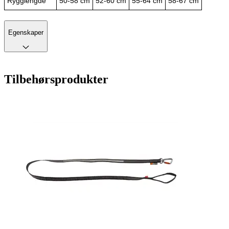
Rygglengde
50-58 cm
52-60 cm
55-64 cm
58-67 cm
Egenskaper
Tilbehørsprodukter