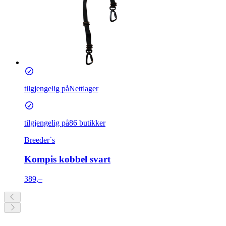
tilgjengelig på
Nettlager
tilgjengelig på
86 butikker
Breeder`s
Kompis kobbel svart
389,–