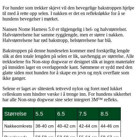
For hunder som trekker skjevt vil den bevegelige bakstroppen hjelpe
til med å rette opp selen. I nakken er det en refleksløkke for å se
hundens bevegelser i mørket.
Nansen Nome Harness 5.0 er tilgjengelig i hel- og halvstørrelser.
Halvstørrelsene har samme rygglengde, men er større i nakken.
Halvstørrelsene har rød bakstropp, helstørrelsene har blå.
Bakstroppen på denne hundeselen kommer med forskjellig lengde
slik at den totale lengden på selen er lik, uavhengig av størrelse. Alle
trekkselene fra Non-stop dogwear er designet slik at ingen materialer
på innsiden lager en overlappende kant. Sømmene er sydd med den
glatte siden mot hunden for å skape en jevn og myk overflate som
ikke ganger.
Selene er laget av slitesterk tettvevd nylon og foret med lukket
celleskum som hindrer væske i å trenge inn. For hundens sikkerhet
har alle Non-stop dogwear sine seler integrert 3M™ refleks.
Størrelse
5.5
6.5
7.5
8.5
Nakkeomkrets
38-40 cm
40-42 cm
42-44 cm
44-46 cm