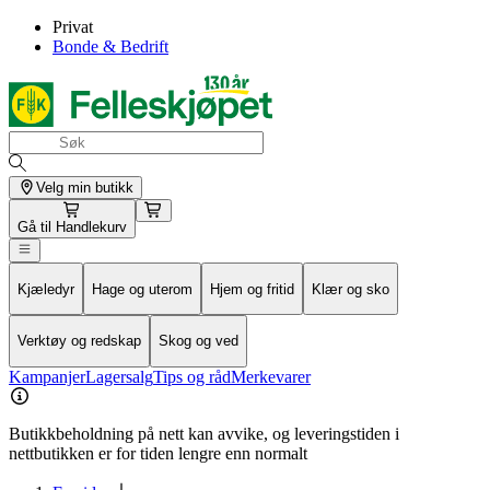
Privat
Bonde & Bedrift
Velg min butikk
Gå til
Handlekurv
Kjæledyr
Hage og uterom
Hjem og fritid
Klær og sko
Verktøy og redskap
Skog og ved
Kampanjer
Lagersalg
Tips og råd
Merkevarer
Butikkbeholdning på nett kan avvike, og leveringstiden i
nettbutikken er for tiden lengre enn normalt