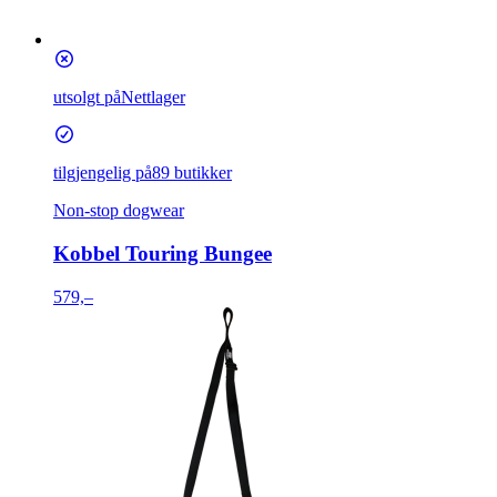
utsolgt på
Nettlager
tilgjengelig på
89 butikker
Non-stop dogwear
Kobbel Touring Bungee
579,–