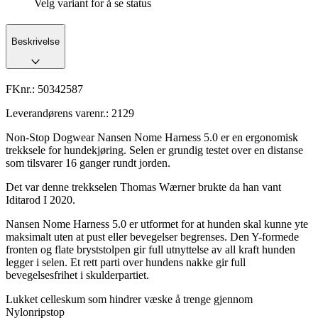
Velg variant for å se status
Beskrivelse
FKnr.:
50342587
Leverandørens varenr.:
2129
Non-Stop Dogwear Nansen Nome Harness 5.0 er en ergonomisk
trekksele for hundekjøring. Selen er grundig testet over en distanse
som tilsvarer 16 ganger rundt jorden.
Det var denne trekkselen Thomas Wærner brukte da han vant
Iditarod I 2020.
Nansen Nome Harness 5.0 er utformet for at hunden skal kunne yte
maksimalt uten at pust eller bevegelser begrenses. Den Y-formede
fronten og flate bryststolpen gir full utnyttelse av all kraft hunden
legger i selen. Et rett parti over hundens nakke gir full
bevegelsesfrihet i skulderpartiet.
Lukket celleskum som hindrer væske å trenge gjennom
Nylonripstop