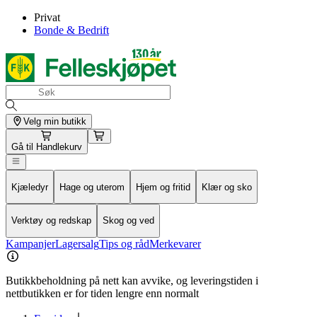
Privat
Bonde & Bedrift
Velg min butikk
Gå til
Handlekurv
Kjæledyr
Hage og uterom
Hjem og fritid
Klær og sko
Verktøy og redskap
Skog og ved
Kampanjer
Lagersalg
Tips og råd
Merkevarer
Butikkbeholdning på nett kan avvike, og leveringstiden i
nettbutikken er for tiden lengre enn normalt