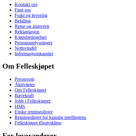
Kontakt oss
Finn oss
Frakt og levering
Betaling
Retur og angrerett
Reklamasjon
Kjøpsbetingelser
Personopplysninger
Nettsvindel
Informasjonskapsler
Om Felleskjøpet
Presserom
Aktiviteter
Om Felleskjøpet
Bærekraft
Jobb i Felleskjøpet
HMS
Etiske retningslinjer
Retningslinjer for kunstig intellingens
Felleskjøpet fôrutvikling
For leverandører