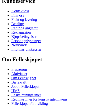
Kundeservice
Kontakt oss
Finn oss
Frakt og levering
Betaling
Retur og angrerett
Reklamasjon
Kjøpsbetingelser
Personopplysninger
Nettsvindel
Informasjonskapsler
Om Felleskjøpet
Presserom
Aktiviteter
Om Felleskjøpet
Bærekraft
Jobb i Felleskjøpet
HMS
Etiske retningslinjer
Retningslinjer for kunstig intellingens
Felleskjøpet fôrutvikling