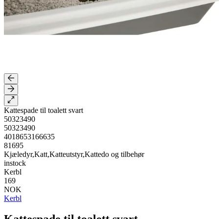
Kattespade til toalett svart
50323490
50323490
4018653166635
81695
Kjæledyr,Katt,Katteutstyr,Kattedo og tilbehør
instock
Kerbl
169
NOK
Kerbl
Kattespade til toalett svart