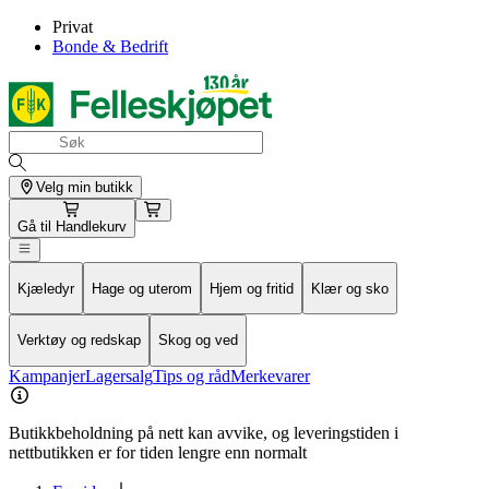
Privat
Bonde & Bedrift
Velg min butikk
Gå til
Handlekurv
Kjæledyr
Hage og uterom
Hjem og fritid
Klær og sko
Verktøy og redskap
Skog og ved
Kampanjer
Lagersalg
Tips og råd
Merkevarer
Butikkbeholdning på nett kan avvike, og leveringstiden i
nettbutikken er for tiden lengre enn normalt