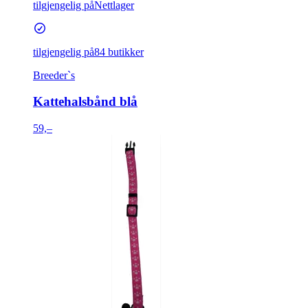
tilgjengelig på
Nettlager
tilgjengelig på
84 butikker
Breeder`s
Kattehalsbånd blå
59,–