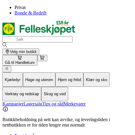
Privat
Bonde & Bedrift
Velg min butikk
Gå til
Handlekurv
Kjæledyr
Hage og uterom
Hjem og fritid
Klær og sko
Verktøy og redskap
Skog og ved
Kampanjer
Lagersalg
Tips og råd
Merkevarer
Butikkbeholdning på nett kan avvike, og leveringstiden i
nettbutikken er for tiden lengre enn normalt