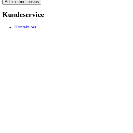
Administrer cookies
Kundeservice
Kontakt oss
Finn oss
Frakt og levering
Betaling
Retur og angrerett
Reklamasjon
Kjøpsbetingelser
Personopplysninger
Nettsvindel
Informasjonskapsler
Om Felleskjøpet
Presserom
Aktiviteter
Om Felleskjøpet
Bærekraft
Jobb i Felleskjøpet
HMS
Etiske retningslinjer