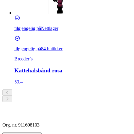
tilgjengelig på
Nettlager
tilgjengelig på
84 butikker
Breeder`s
Kattehalsbånd rosa
59,–
Org. nr. 911608103