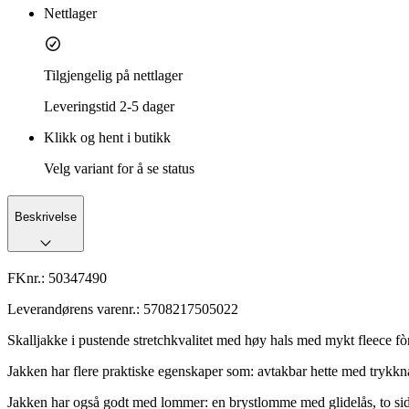
Nettlager
Tilgjengelig på nettlager
Leveringstid
2-5 dager
Klikk og hent i butikk
Velg variant for å se status
Beskrivelse
FKnr.:
50347490
Leverandørens varenr.:
5708217505022
Skalljakke i pustende stretchkvalitet med høy hals med mykt fleece fòr
Jakken har flere praktiske egenskaper som: avtakbar hette med trykknap
Jakken har også godt med lommer: en brystlomme med glidelås, to sid