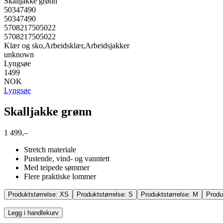
Skalljakke grønn
50347490
50347490
5708217505022
5708217505022
Klær og sko,Arbeidsklær,Arbeidsjakker
unknown
Lyngsøe
1499
NOK
Lyngsøe
Skalljakke grønn
1 499,–
Stretch materiale
Pustende, vind- og vanntett
Med teipede sømmer
Flere praktiske lommer
Produktstørrelse:
XS
Produktstørrelse:
S
Produktstørrelse:
M
Produ
Legg i handlekurv