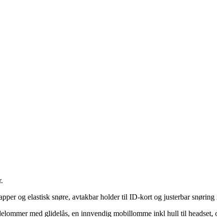
.
per og elastisk snøre, avtakbar holder til ID-kort og justerbar snøring 
elommer med glidelås, en innvendig mobillomme inkl hull til headset,