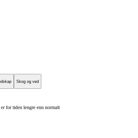
edskap
Skog og ved
er for tiden lengre enn normalt