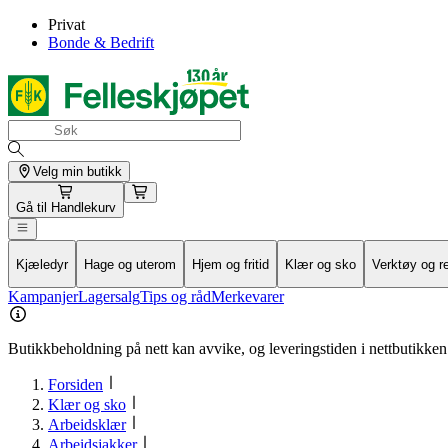
Privat
Bonde & Bedrift
Velg min butikk
Gå til
Handlekurv
Kjæledyr
Hage og uterom
Hjem og fritid
Klær og sko
Verktøy og r
Kampanjer
Lagersalg
Tips og råd
Merkevarer
Butikkbeholdning på nett kan avvike, og leveringstiden i nettbutikken 
Forsiden
Klær og sko
Arbeidsklær
Arbeidsjakker