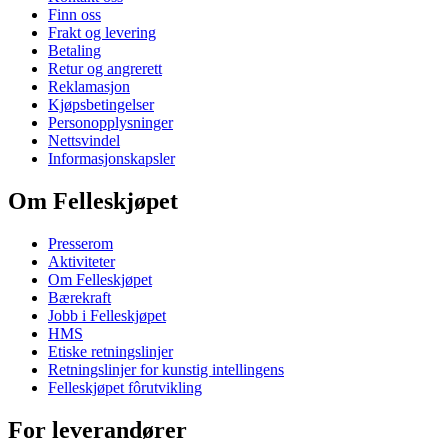
Finn oss
Frakt og levering
Betaling
Retur og angrerett
Reklamasjon
Kjøpsbetingelser
Personopplysninger
Nettsvindel
Informasjonskapsler
Om Felleskjøpet
Presserom
Aktiviteter
Om Felleskjøpet
Bærekraft
Jobb i Felleskjøpet
HMS
Etiske retningslinjer
Retningslinjer for kunstig intellingens
Felleskjøpet fôrutvikling
For leverandører