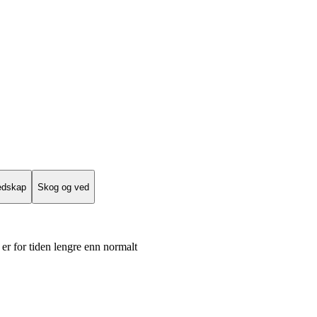
edskap
Skog og ved
er for tiden lengre enn normalt