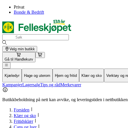
Privat
Bonde & Bedrift
Velg min butikk
Gå til
Handlekurv
Kjæledyr
Hage og uterom
Hjem og fritid
Klær og sko
Verktøy og r
Kampanjer
Lagersalg
Tips og råd
Merkevarer
Butikkbeholdning på nett kan avvike, og leveringstiden i nettbutikken 
Forsiden
Klær og sko
Fritidsklær
Caps og luer