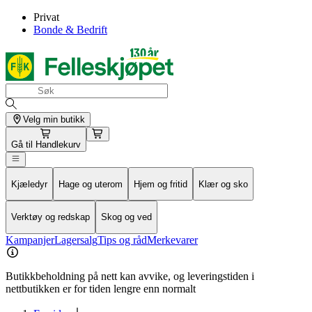
Privat
Bonde & Bedrift
Velg min butikk
Gå til
Handlekurv
Kjæledyr
Hage og uterom
Hjem og fritid
Klær og sko
Verktøy og redskap
Skog og ved
Kampanjer
Lagersalg
Tips og råd
Merkevarer
Butikkbeholdning på nett kan avvike, og leveringstiden i
nettbutikken er for tiden lengre enn normalt