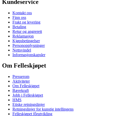
Kundeservice
Kontakt oss
Finn oss
Frakt og levering
Betaling
Retur og angrerett
Reklamasjon
Kjøpsbetingelser
Personopplysninger
Nettsvindel
Informasjonskapsler
Om Felleskjøpet
Presserom
Aktiviteter
Om Felleskjøpet
Bærekraft
Jobb i Felleskjøpet
HMS
Etiske retningslinjer
Retningslinjer for kunstig intellingens
Felleskjøpet fôrutvikling