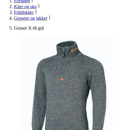
Forsiden
Klær og sko
Fritidsklær
Gensere og jakker
Genser X-fit grå