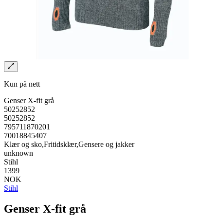
Kun på nett
Genser X-fit grå
50252852
50252852
795711870201
70018845407
Klær og sko,Fritidsklær,Gensere og jakker
unknown
Stihl
1399
NOK
Stihl
Genser X-fit grå