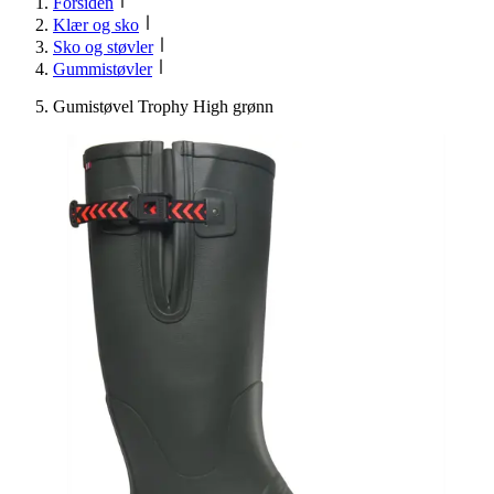
Forsiden
Klær og sko
Sko og støvler
Gummistøvler
Gumistøvel Trophy High grønn