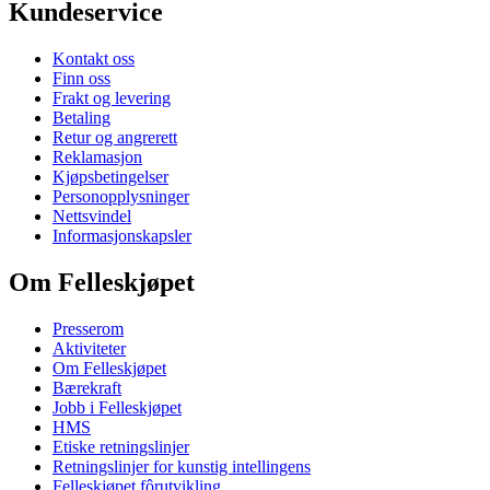
Kundeservice
Kontakt oss
Finn oss
Frakt og levering
Betaling
Retur og angrerett
Reklamasjon
Kjøpsbetingelser
Personopplysninger
Nettsvindel
Informasjonskapsler
Om Felleskjøpet
Presserom
Aktiviteter
Om Felleskjøpet
Bærekraft
Jobb i Felleskjøpet
HMS
Etiske retningslinjer
Retningslinjer for kunstig intellingens
Felleskjøpet fôrutvikling