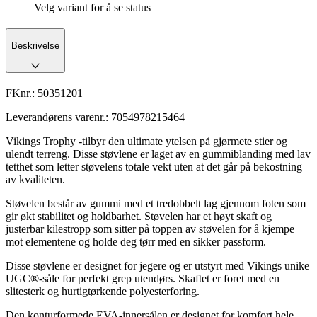
Velg variant for å se status
Beskrivelse
FKnr.:
50351201
Leverandørens varenr.:
7054978215464
Vikings Trophy -tilbyr den ultimate ytelsen på gjørmete stier og
ulendt terreng. Disse støvlene er laget av en gummiblanding med lav
tetthet som letter støvelens totale vekt uten at det går på bekostning
av kvaliteten.
Støvelen består av gummi med et tredobbelt lag gjennom foten som
gir økt stabilitet og holdbarhet. Støvelen har et høyt skaft og
justerbar kilestropp som sitter på toppen av støvelen for å kjempe
mot elementene og holde deg tørr med en sikker passform.
Disse støvlene er designet for jegere og er utstyrt med Vikings unike
UGC®-såle for perfekt grep utendørs. Skaftet er foret med en
slitesterk og hurtigtørkende polyesterforing.
Den konturformede EVA-innersålen er designet for komfort hele