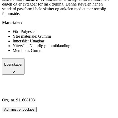
dagen og er avtagbar for rask tørking. Denne støvelen har en
standard passform i hele skaftet og ankelen med et mer romslig
fotområde.
Materialer:
Fôr: Polyester
Ytre materiale: Gummi
Innersåle: Uttagbar
Yttersåle: Naturlig gummiblanding
Membran: Gummi
Egenskaper
Org. nr. 911608103
Administrer cookies