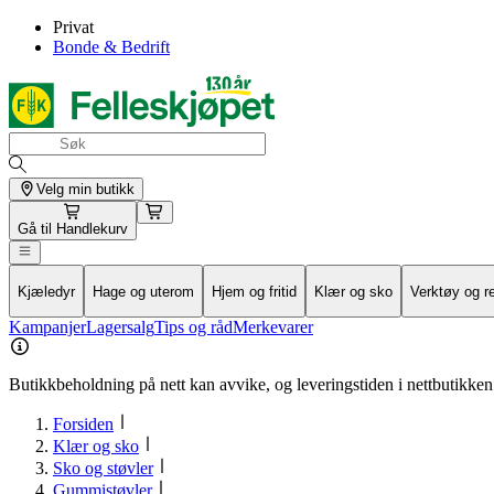
Privat
Bonde & Bedrift
Velg min butikk
Gå til
Handlekurv
Kjæledyr
Hage og uterom
Hjem og fritid
Klær og sko
Verktøy og r
Kampanjer
Lagersalg
Tips og råd
Merkevarer
Butikkbeholdning på nett kan avvike, og leveringstiden i nettbutikken 
Forsiden
Klær og sko
Sko og støvler
Gummistøvler