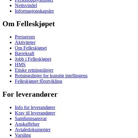
Nettsvindel
Informasjonskapsler
Om Felleskjøpet
Presserom
Aktiviteter
Om Felleskjøpet
Bærekraft
Jobb i Felleskjøpet
HMS
Etiske retningslinjer
Retningslinjer for kunstig intellingens
Felleskjøpet fôrutvikling
For leverandører
Info for leverandører
Krav til leverandører
Samfunnsansvar
Anskaffelser
Avtaledokumenter
Varsling