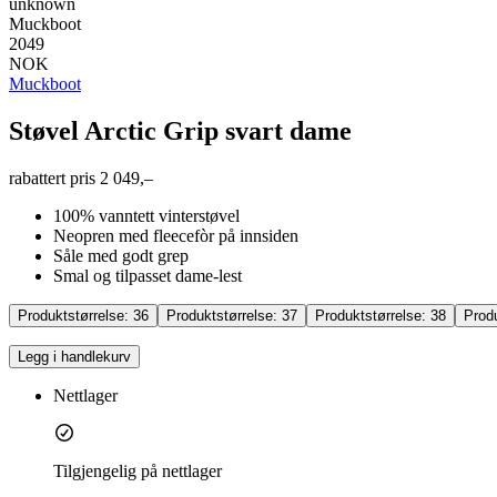
unknown
Muckboot
2049
NOK
Muckboot
Støvel Arctic Grip svart dame
rabattert pris
2 049,–
100% vanntett vinterstøvel
Neopren med fleecefòr på innsiden
Såle med godt grep
Smal og tilpasset dame-lest
Produktstørrelse:
36
Produktstørrelse:
37
Produktstørrelse:
38
Prod
Legg i handlekurv
Nettlager
Tilgjengelig på nettlager