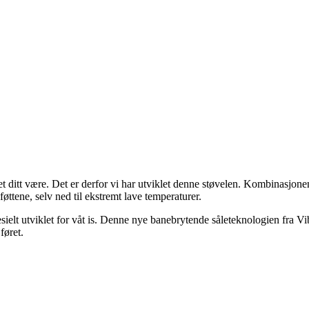
t ditt være. Det er derfor vi har utviklet denne støvelen. Kombinasjo
øttene, selv ned til ekstremt lave temperaturer.
spesielt utviklet for våt is. Denne nye banebrytende såleteknologien fr
føret.