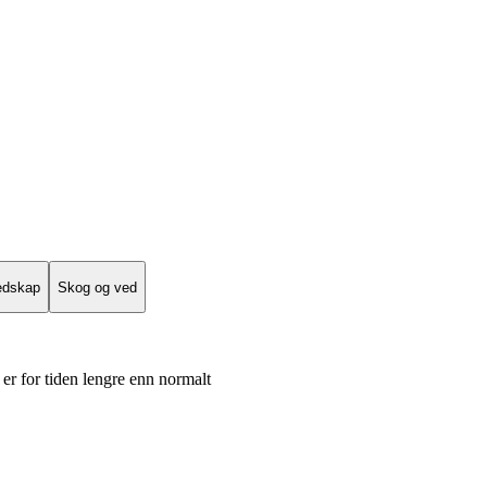
edskap
Skog og ved
er for tiden lengre enn normalt