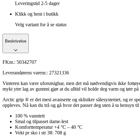
Leveringstid
2-5 dager
Klikk og hent i butikk
Velg variant for å se status
Beskrivelse
FKnr.:
50342707
Leverandørens varenr.:
27321336
Vinteren kan være uforutsigbar, men det må nødvendigvis ikke fottøye
mykt ytre lag av gummi gjør at du alltid vil holde deg varm og tørr på f
Arctic grip ® er det mest avanserte og sklisikre sålesystemet, og er 
oppleves. Nå kan du trå og gå hvor det passer deg uten å ta hensyn til 
100 % vanntett
Smal og tilpasset dame-lest
Komforttemperatur +4 °C – 40 °C
Vekt pr sko i str 38: 708 g