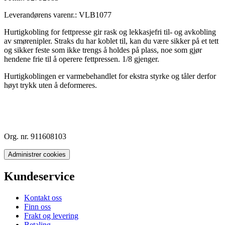
Leverandørens varenr.:
VLB1077
Hurtigkobling for fettpresse gir rask og lekkasjefri til- og avkobling
av smørenipler. Straks du har koblet til, kan du være sikker på et tett
og sikker feste som ikke trengs å holdes på plass, noe som gjør
hendene frie til å operere fettpressen. 1/8 gjenger.
Hurtigkoblingen er varmebehandlet for ekstra styrke og tåler derfor
høyt trykk uten å deformeres.
Org. nr. 911608103
Administrer cookies
Kundeservice
Kontakt oss
Finn oss
Frakt og levering
Betaling