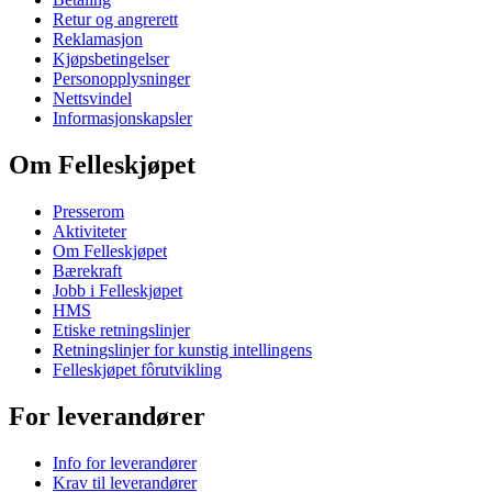
Retur og angrerett
Reklamasjon
Kjøpsbetingelser
Personopplysninger
Nettsvindel
Informasjonskapsler
Om Felleskjøpet
Presserom
Aktiviteter
Om Felleskjøpet
Bærekraft
Jobb i Felleskjøpet
HMS
Etiske retningslinjer
Retningslinjer for kunstig intellingens
Felleskjøpet fôrutvikling
For leverandører
Info for leverandører
Krav til leverandører