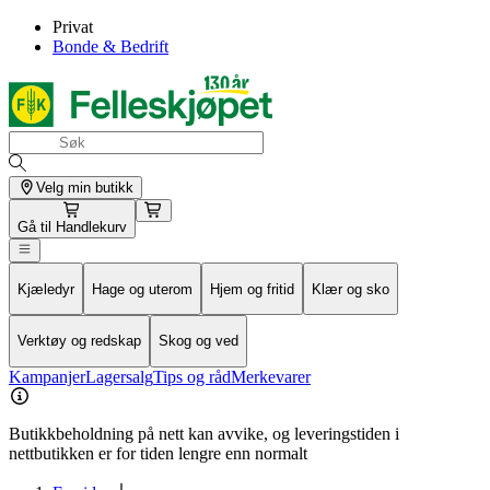
Privat
Bonde & Bedrift
Velg min butikk
Gå til
Handlekurv
Kjæledyr
Hage og uterom
Hjem og fritid
Klær og sko
Verktøy og redskap
Skog og ved
Kampanjer
Lagersalg
Tips og råd
Merkevarer
Butikkbeholdning på nett kan avvike, og leveringstiden i
nettbutikken er for tiden lengre enn normalt