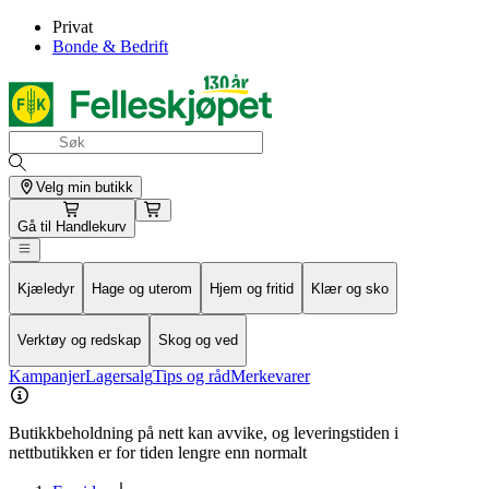
Privat
Bonde & Bedrift
Velg min butikk
Gå til
Handlekurv
Kjæledyr
Hage og uterom
Hjem og fritid
Klær og sko
Verktøy og redskap
Skog og ved
Kampanjer
Lagersalg
Tips og råd
Merkevarer
Butikkbeholdning på nett kan avvike, og leveringstiden i
nettbutikken er for tiden lengre enn normalt