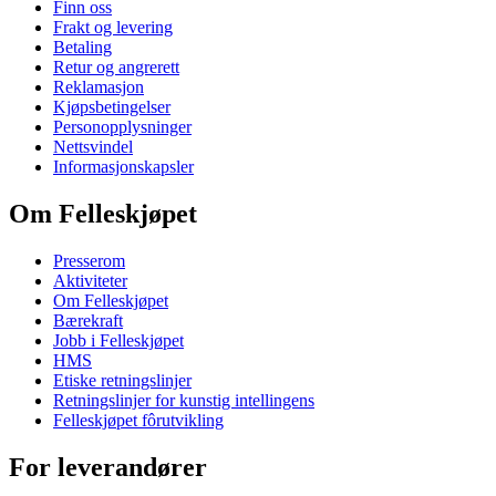
Finn oss
Frakt og levering
Betaling
Retur og angrerett
Reklamasjon
Kjøpsbetingelser
Personopplysninger
Nettsvindel
Informasjonskapsler
Om Felleskjøpet
Presserom
Aktiviteter
Om Felleskjøpet
Bærekraft
Jobb i Felleskjøpet
HMS
Etiske retningslinjer
Retningslinjer for kunstig intellingens
Felleskjøpet fôrutvikling
For leverandører