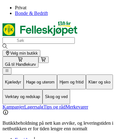
Privat
Bonde & Bedrift
Velg min butikk
Gå til
Handlekurv
Kjæledyr
Hage og uterom
Hjem og fritid
Klær og sko
Verktøy og redskap
Skog og ved
Kampanjer
Lagersalg
Tips og råd
Merkevarer
Butikkbeholdning på nett kan avvike, og leveringstiden i
nettbutikken er for tiden lengre enn normalt