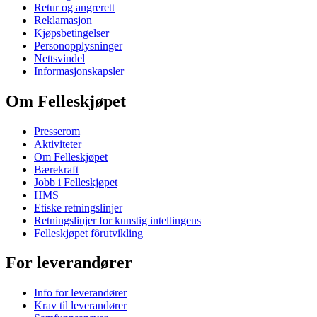
Retur og angrerett
Reklamasjon
Kjøpsbetingelser
Personopplysninger
Nettsvindel
Informasjonskapsler
Om Felleskjøpet
Presserom
Aktiviteter
Om Felleskjøpet
Bærekraft
Jobb i Felleskjøpet
HMS
Etiske retningslinjer
Retningslinjer for kunstig intellingens
Felleskjøpet fôrutvikling
For leverandører
Info for leverandører
Krav til leverandører