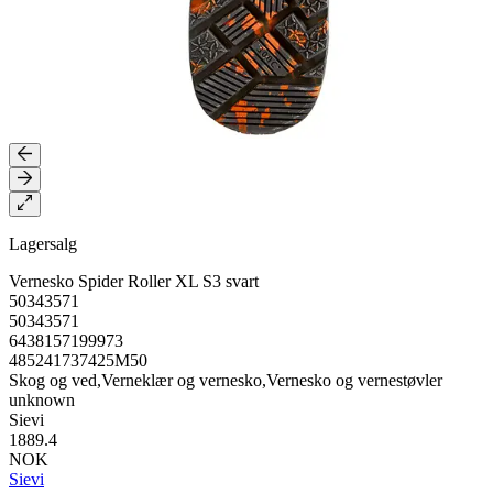
Lagersalg
Vernesko Spider Roller XL S3 svart
50343571
50343571
6438157199973
485241737425M50
Skog og ved,Verneklær og vernesko,Vernesko og vernestøvler
unknown
Sievi
1889.4
NOK
Sievi