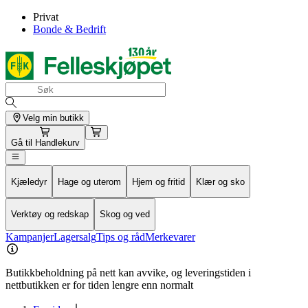
Privat
Bonde & Bedrift
Velg min butikk
Gå til
Handlekurv
Kjæledyr
Hage og uterom
Hjem og fritid
Klær og sko
Verktøy og redskap
Skog og ved
Kampanjer
Lagersalg
Tips og råd
Merkevarer
Butikkbeholdning på nett kan avvike, og leveringstiden i
nettbutikken er for tiden lengre enn normalt