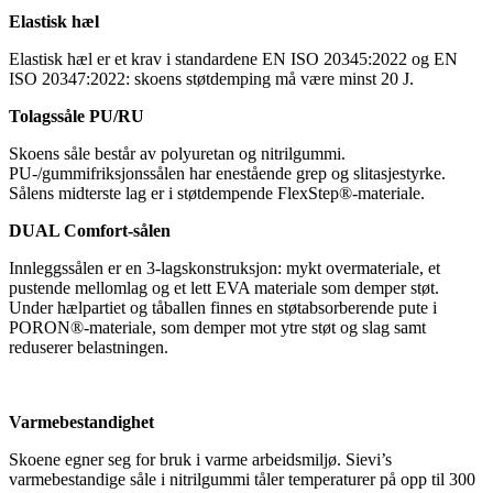
Elastisk hæl
Elastisk hæl er et krav i standardene EN ISO 20345:2022 og EN
ISO 20347:2022: skoens støtdemping må være minst 20 J.
Tolagssåle PU/RU
Skoens såle består av polyuretan og nitrilgummi.
PU-/gummifriksjonssålen har enestående grep og slitasjestyrke.
Sålens midterste lag er i støtdempende FlexStep®-materiale.
DUAL Comfort-sålen
Innleggssålen er en 3-lagskonstruksjon: mykt overmateriale, et
pustende mellomlag og et lett EVA materiale som demper støt.
Under hælpartiet og tåballen finnes en støtabsorberende pute i
PORON®-materiale, som demper mot ytre støt og slag samt
reduserer belastningen.
Varmebestandighet
Skoene egner seg for bruk i varme arbeidsmiljø. Sievi’s
varmebestandige såle i nitrilgummi tåler temperaturer på opp til 300