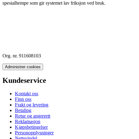
spesialhempe som gir systemet lav friksjon ved bruk.
Org. nr. 911608103
Administrer cookies
Kundeservice
Kontakt oss
Finn oss
Frakt og levering
Betaling
Retur og angrerett
Reklamasjon
Kjøpsbetingelser
Personopplysninger
Nettsvindel