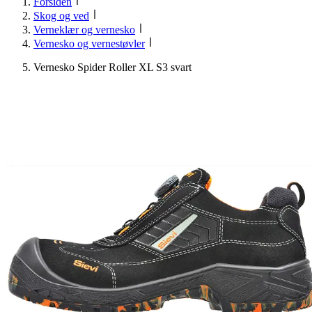
Forsiden
Skog og ved
Verneklær og vernesko
Vernesko og vernestøvler
Vernesko Spider Roller XL S3 svart