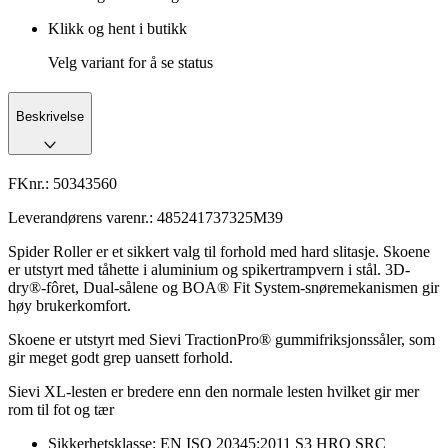
Klikk og hent i butikk
Velg variant for å se status
Beskrivelse
FKnr.:
50343560
Leverandørens varenr.:
485241737325M39
Spider Roller er et sikkert valg til forhold med hard slitasje. Skoene
er utstyrt med tåhette i aluminium og spikertrampvern i stål. 3D-
dry®-fôret, Dual-sålene og BOA® Fit System-snøremekanismen gir
høy brukerkomfort.
Skoene er utstyrt med Sievi TractionPro® gummifriksjonssåler, som
gir meget godt grep uansett forhold.
Sievi XL-lesten er bredere enn den normale lesten hvilket gir mer
rom til fot og tær
Sikkerhetsklasse: EN ISO 20345:2011 S3 HRO SRC