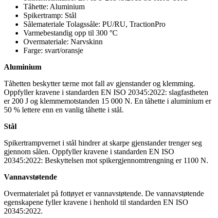
Tåhette: Aluminium
Spikertramp: Stål
Sålemateriale Tolagssåle: PU/RU, TractionPro
Varmebestandig opp til 300 °C
Overmateriale: Narvskinn
Farge: svart/oransje
Aluminium
Tåhetten beskytter tærne mot fall av gjenstander og klemming.
Oppfyller kravene i standarden EN ISO 20345:2022: slagfastheten
er 200 J og klemmemotstanden 15 000 N. En tåhette i aluminium er
50 % lettere enn en vanlig tåhette i stål.
Stål
Spikertrampvernet i stål hindrer at skarpe gjenstander trenger seg
gjennom sålen. Oppfyller kravene i standarden EN ISO
20345:2022: Beskyttelsen mot spikergjennomtrengning er 1100 N.
Vannavstøtende
Overmaterialet på fottøyet er vannavstøtende. De vannavstøtende
egenskapene fyller kravene i henhold til standarden EN ISO
20345:2022.