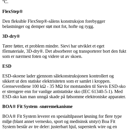
°C.
FlexStep®
Den fleksible FlexStep®-sålens konstruksjon forebygger
belastninger og demper støt mot fot, hofte og rygg.
3D-dry®
Tørre føtter, et problem mindre. Sievi har utviklet et eget
fôrmateriale, 3D-dry®. Det absorberer og transporterer bort den fukt
som er nærmest foten og videre ut av skoen.
ESD
ESD-skoene lader gjennom sålekonstruksjonen kontrollert og
sikkert ut den statiske elektrisiteten som er samlet i kroppen.
Grenseverdiene 100 kΩ - 35 MΩ for motstanden til Sievis ESD-sko
er strengere enn for vanlige antistatiske sko (IEC 61340-5-1). Med
ESD-sko kan man unngå skade på følsomme elektroniske apparater.
BOA® Fit System -snøremekanisme
BOA® Fit System leverer en spesialtilpasset løsning for flere type
miljø (blant annet vernesko, sport og medisinsk utstyr) Boa Fit
System består av tre deler: justerbart hjul, supersterk wire og en