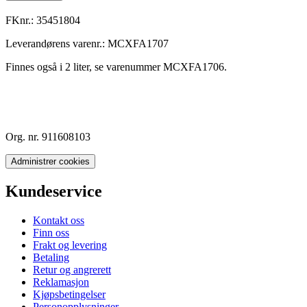
FKnr.:
35451804
Leverandørens varenr.:
MCXFA1707
Finnes også i 2 liter, se varenummer MCXFA1706.
Org. nr. 911608103
Administrer cookies
Kundeservice
Kontakt oss
Finn oss
Frakt og levering
Betaling
Retur og angrerett
Reklamasjon
Kjøpsbetingelser
Personopplysninger