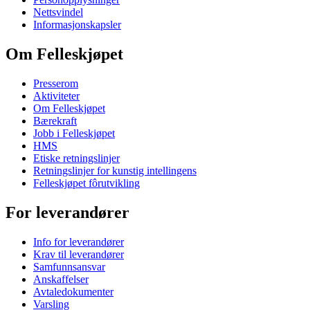
Nettsvindel
Informasjonskapsler
Om Felleskjøpet
Presserom
Aktiviteter
Om Felleskjøpet
Bærekraft
Jobb i Felleskjøpet
HMS
Etiske retningslinjer
Retningslinjer for kunstig intellingens
Felleskjøpet fôrutvikling
For leverandører
Info for leverandører
Krav til leverandører
Samfunnsansvar
Anskaffelser
Avtaledokumenter
Varsling