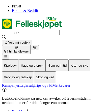
Privat
Bonde & Bedrift
Velg min butikk
Gå til
Handlekurv
Kjæledyr
Hage og uterom
Hjem og fritid
Klær og sko
Verktøy og redskap
Skog og ved
Kampanjer
Lagersalg
Tips og råd
Merkevarer
Butikkbeholdning på nett kan avvike, og leveringstiden i
nettbutikken er for tiden lengre enn normalt