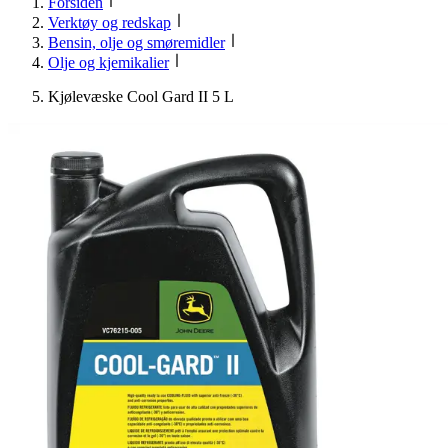
Forsiden
Verktøy og redskap
Bensin, olje og smøremidler
Olje og kjemikalier
Kjølevæske Cool Gard II 5 L