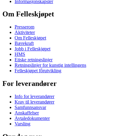
Informasjonskapsler
Om Felleskjøpet
Presserom
Aktiviteter
Om Felleskjøpet
Bærekraft
Jobb i Felleskjøpet
HMS
Etiske retningslinjer
Retningslinjer for kunstig intellingens
Felleskjøpet fôrutvikling
For leverandører
Info for leverandører
Krav til leverandører
Samfunnsansvar
Anskaffelser
Avtaledokumenter
Varsling