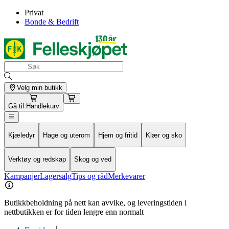
Privat
Bonde & Bedrift
Velg min butikk
Gå til
Handlekurv
Kjæledyr
Hage og uterom
Hjem og fritid
Klær og sko
Verktøy og redskap
Skog og ved
Kampanjer
Lagersalg
Tips og råd
Merkevarer
Butikkbeholdning på nett kan avvike, og leveringstiden i
nettbutikken er for tiden lengre enn normalt