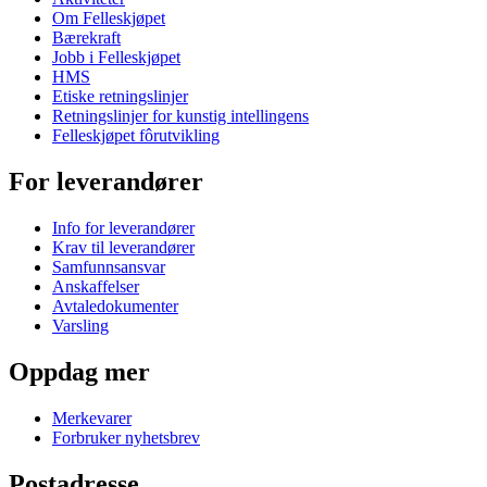
Om Felleskjøpet
Bærekraft
Jobb i Felleskjøpet
HMS
Etiske retningslinjer
Retningslinjer for kunstig intellingens
Felleskjøpet fôrutvikling
For leverandører
Info for leverandører
Krav til leverandører
Samfunnsansvar
Anskaffelser
Avtaledokumenter
Varsling
Oppdag mer
Merkevarer
Forbruker nyhetsbrev
Postadresse