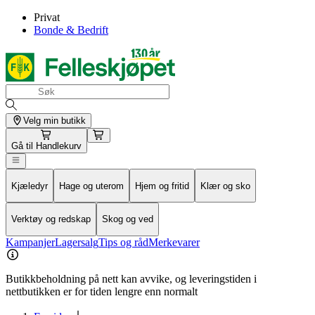
Privat
Bonde & Bedrift
Velg min butikk
Gå til
Handlekurv
Kjæledyr
Hage og uterom
Hjem og fritid
Klær og sko
Verktøy og redskap
Skog og ved
Kampanjer
Lagersalg
Tips og råd
Merkevarer
Butikkbeholdning på nett kan avvike, og leveringstiden i
nettbutikken er for tiden lengre enn normalt