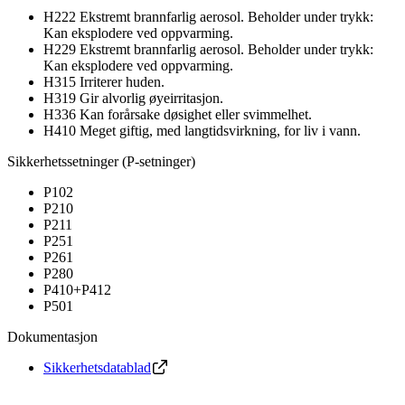
H222 Ekstremt brannfarlig aerosol. Beholder under trykk:
Kan eksplodere ved oppvarming.
H229 Ekstremt brannfarlig aerosol. Beholder under trykk:
Kan eksplodere ved oppvarming.
H315 Irriterer huden.
H319 Gir alvorlig øyeirritasjon.
H336 Kan forårsake døsighet eller svimmelhet.
H410 Meget giftig, med langtidsvirkning, for liv i vann.
Sikkerhetssetninger (P-setninger)
P102
P210
P211
P251
P261
P280
P410+P412
P501
Dokumentasjon
Sikkerhetsdatablad