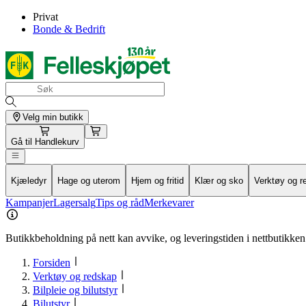
Privat
Bonde & Bedrift
Velg min butikk
Gå til
Handlekurv
Kjæledyr
Hage og uterom
Hjem og fritid
Klær og sko
Verktøy og r
Kampanjer
Lagersalg
Tips og råd
Merkevarer
Butikkbeholdning på nett kan avvike, og leveringstiden i nettbutikken 
Forsiden
Verktøy og redskap
Bilpleie og bilutstyr
Bilutstyr