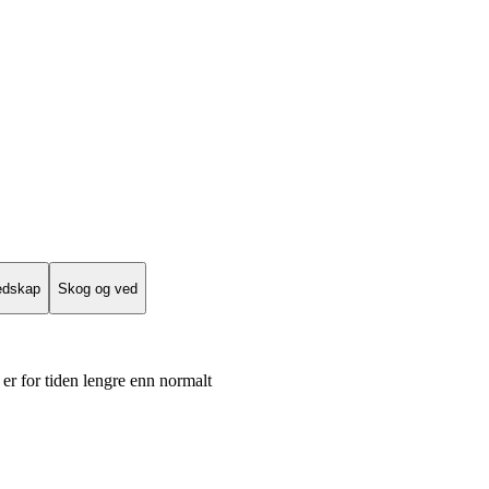
edskap
Skog og ved
er for tiden lengre enn normalt