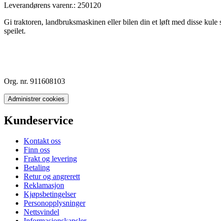
Leverandørens varenr.:
250120
Gi traktoren, landbruksmaskinen eller bilen din et løft med disse kule
speilet.
Org. nr. 911608103
Administrer cookies
Kundeservice
Kontakt oss
Finn oss
Frakt og levering
Betaling
Retur og angrerett
Reklamasjon
Kjøpsbetingelser
Personopplysninger
Nettsvindel
Informasjonskapsler