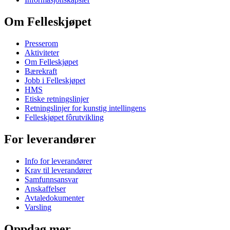
Om Felleskjøpet
Presserom
Aktiviteter
Om Felleskjøpet
Bærekraft
Jobb i Felleskjøpet
HMS
Etiske retningslinjer
Retningslinjer for kunstig intellingens
Felleskjøpet fôrutvikling
For leverandører
Info for leverandører
Krav til leverandører
Samfunnsansvar
Anskaffelser
Avtaledokumenter
Varsling
Oppdag mer