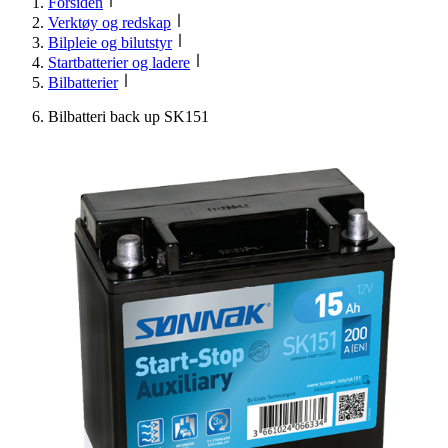
Forsiden
Verktøy og redskap
Bilpleie og bilutstyr
Startbatterier og ladere
Bilbatterier
Bilbatteri back up SK151