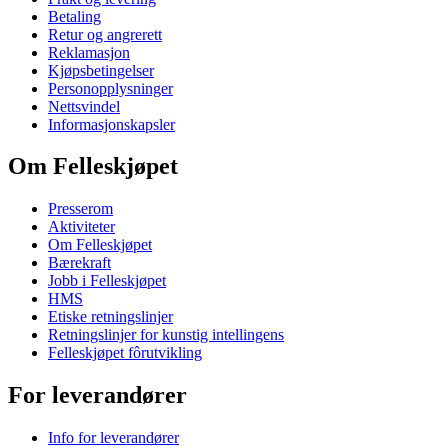
Betaling
Retur og angrerett
Reklamasjon
Kjøpsbetingelser
Personopplysninger
Nettsvindel
Informasjonskapsler
Om Felleskjøpet
Presserom
Aktiviteter
Om Felleskjøpet
Bærekraft
Jobb i Felleskjøpet
HMS
Etiske retningslinjer
Retningslinjer for kunstig intellingens
Felleskjøpet fôrutvikling
For leverandører
Info for leverandører