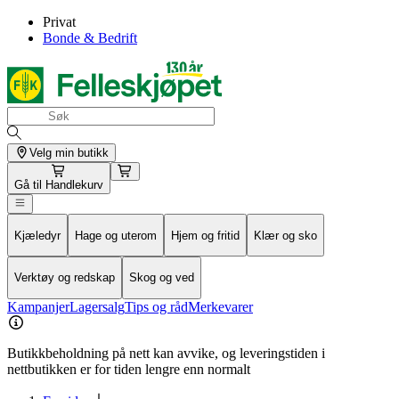
Privat
Bonde & Bedrift
Velg min butikk
Gå til
Handlekurv
Kjæledyr
Hage og uterom
Hjem og fritid
Klær og sko
Verktøy og redskap
Skog og ved
Kampanjer
Lagersalg
Tips og råd
Merkevarer
Butikkbeholdning på nett kan avvike, og leveringstiden i
nettbutikken er for tiden lengre enn normalt