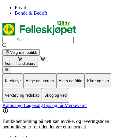
Privat
Bonde & Bedrift
Velg min butikk
Gå til
Handlekurv
Kjæledyr
Hage og uterom
Hjem og fritid
Klær og sko
Verktøy og redskap
Skog og ved
Kampanjer
Lagersalg
Tips og råd
Merkevarer
Butikkbeholdning på nett kan avvike, og leveringstiden i
nettbutikken er for tiden lengre enn normalt