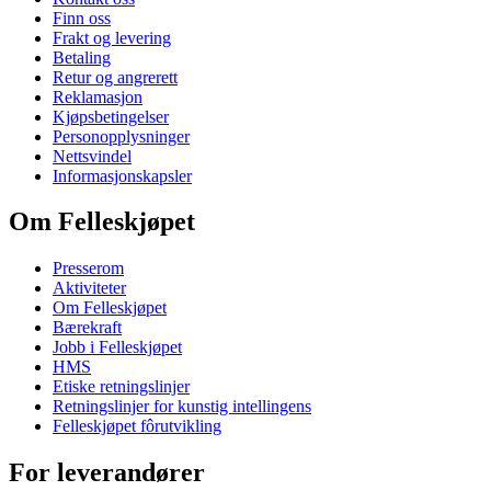
Finn oss
Frakt og levering
Betaling
Retur og angrerett
Reklamasjon
Kjøpsbetingelser
Personopplysninger
Nettsvindel
Informasjonskapsler
Om Felleskjøpet
Presserom
Aktiviteter
Om Felleskjøpet
Bærekraft
Jobb i Felleskjøpet
HMS
Etiske retningslinjer
Retningslinjer for kunstig intellingens
Felleskjøpet fôrutvikling
For leverandører