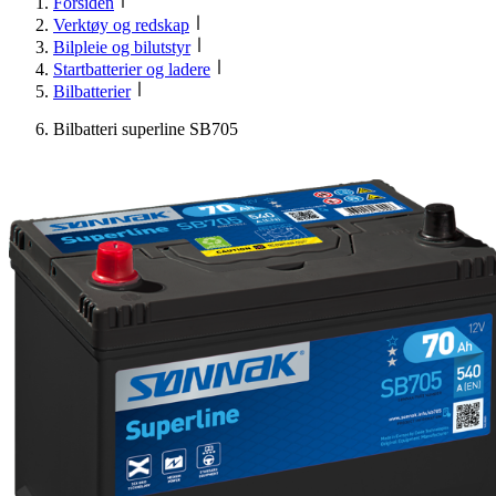
Forsiden
Verktøy og redskap
Bilpleie og bilutstyr
Startbatterier og ladere
Bilbatterier
Bilbatteri superline SB705