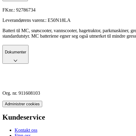
FKnr.:
92786734
Leverandørens varenr.:
E50N18LA
Batteri til MC, snøscooter, vannscooter, hagetraktor, parkmaskiner, 
standardutstyr. MC batteriene egner seg også utmerket til mindre gres
Dokumenter
Org. nr. 911608103
Administrer cookies
Kundeservice
Kontakt oss
Finn oss