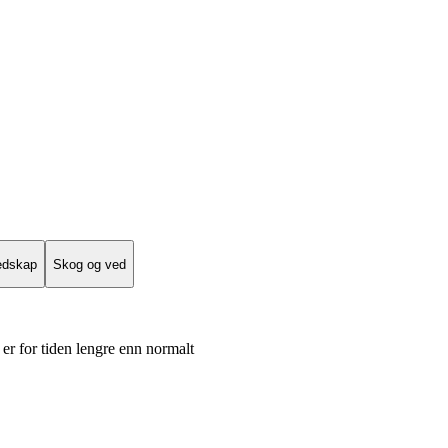
edskap
Skog og ved
er for tiden lengre enn normalt