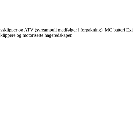
gressklipper og ATV (syreampull medfølger i forpakning). MC batteri Ex
sklippere og motoriserte hageredskaper.