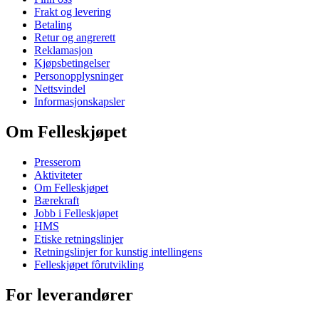
Frakt og levering
Betaling
Retur og angrerett
Reklamasjon
Kjøpsbetingelser
Personopplysninger
Nettsvindel
Informasjonskapsler
Om Felleskjøpet
Presserom
Aktiviteter
Om Felleskjøpet
Bærekraft
Jobb i Felleskjøpet
HMS
Etiske retningslinjer
Retningslinjer for kunstig intellingens
Felleskjøpet fôrutvikling
For leverandører