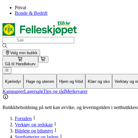
Privat
Bonde & Bedrift
Velg min butikk
Gå til
Handlekurv
Kjæledyr
Hage og uterom
Hjem og fritid
Klær og sko
Verktøy og r
Kampanjer
Lagersalg
Tips og råd
Merkevarer
Butikkbeholdning på nett kan avvike, og leveringstiden i nettbutikken 
Forsiden
Verktøy og redskap
Bilpleie og bilutstyr
Startbatterier og ladere