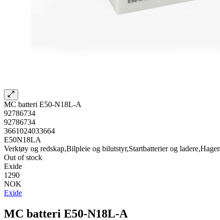
MC batteri E50-N18L-A
92786734
92786734
3661024033664
E50N18LA
Verktøy og redskap,Bilpleie og bilutstyr,Startbatterier og ladere,Hage
Out of stock
Exide
1290
NOK
Exide
MC batteri E50-N18L-A