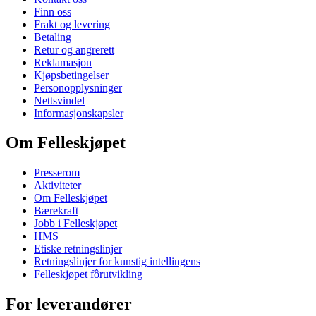
Finn oss
Frakt og levering
Betaling
Retur og angrerett
Reklamasjon
Kjøpsbetingelser
Personopplysninger
Nettsvindel
Informasjonskapsler
Om Felleskjøpet
Presserom
Aktiviteter
Om Felleskjøpet
Bærekraft
Jobb i Felleskjøpet
HMS
Etiske retningslinjer
Retningslinjer for kunstig intellingens
Felleskjøpet fôrutvikling
For leverandører