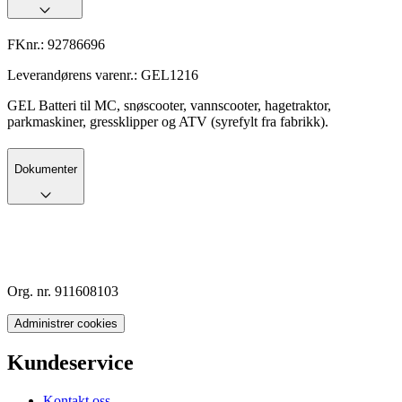
FKnr.:
92786696
Leverandørens varenr.:
GEL1216
GEL Batteri til MC, snøscooter, vannscooter, hagetraktor,
parkmaskiner, gressklipper og ATV (syrefylt fra fabrikk).
Dokumenter
Org. nr. 911608103
Administrer cookies
Kundeservice
Kontakt oss