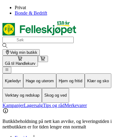
Privat
Bonde & Bedrift
Velg min butikk
Gå til
Handlekurv
Kjæledyr
Hage og uterom
Hjem og fritid
Klær og sko
Verktøy og redskap
Skog og ved
Kampanjer
Lagersalg
Tips og råd
Merkevarer
Butikkbeholdning på nett kan avvike, og leveringstiden i
nettbutikken er for tiden lengre enn normalt