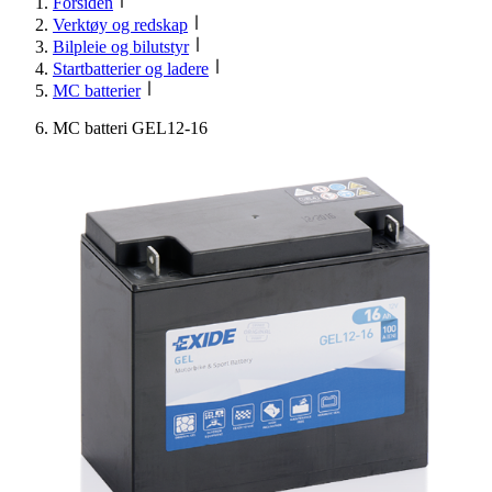
Forsiden
Verktøy og redskap
Bilpleie og bilutstyr
Startbatterier og ladere
MC batterier
MC batteri GEL12-16