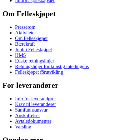
Informasjonskapsler
Om Felleskjøpet
Presserom
Aktiviteter
Om Felleskjøpet
Bærekraft
Jobb i Felleskjøpet
HMS
Etiske retningslinjer
Retningslinjer for kunstig intellingens
Felleskjøpet fôrutvikling
For leverandører
Info for leverandører
Krav til leverandører
Samfunnsansvar
Anskaffelser
Avtaledokumenter
Varsling
Oppdag mer