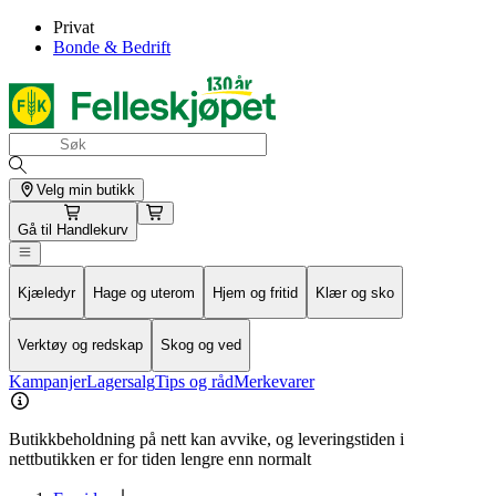
Privat
Bonde & Bedrift
Velg min butikk
Gå til
Handlekurv
Kjæledyr
Hage og uterom
Hjem og fritid
Klær og sko
Verktøy og redskap
Skog og ved
Kampanjer
Lagersalg
Tips og råd
Merkevarer
Butikkbeholdning på nett kan avvike, og leveringstiden i
nettbutikken er for tiden lengre enn normalt