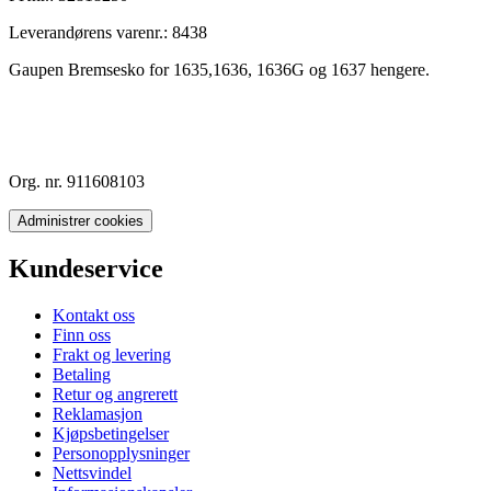
Leverandørens varenr.:
8438
Gaupen Bremsesko for 1635,1636, 1636G og 1637 hengere.
Org. nr. 911608103
Administrer cookies
Kundeservice
Kontakt oss
Finn oss
Frakt og levering
Betaling
Retur og angrerett
Reklamasjon
Kjøpsbetingelser
Personopplysninger
Nettsvindel