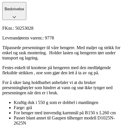
Beskrivelse
FKnr.:
50253028
Leverandørens varenr.:
9778
Tilpassede presenninger til våre hengere. Med maljer og strikk for
enkel og rask montering. Holder lasten og hengeren tørr under
transport og lagring.
Festes enkelt til knottene på hengeren med den medfølgende
fleksible strikken , noe som gjør den lett å ta av og på.
For å sikre lang holdbarhet anbefaler vi at du bruker
presenningbøyler som hindrer at vann og snø ikke tynger ned
presenningen når den er i bruk.
Kraftig duk i 550 g som er dobbel i mantlingen
Farge: grå
For henger med innvendig karmmål på B150 x L260 cm
Passer blant annet til Gaupen tilhenger modell D1025N-
2625N