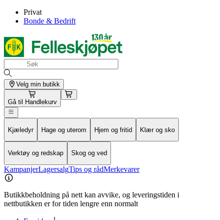
Privat
Bonde & Bedrift
Velg min butikk
Gå til
Handlekurv
Kjæledyr
Hage og uterom
Hjem og fritid
Klær og sko
Verktøy og redskap
Skog og ved
Kampanjer
Lagersalg
Tips og råd
Merkevarer
Butikkbeholdning på nett kan avvike, og leveringstiden i
nettbutikken er for tiden lengre enn normalt