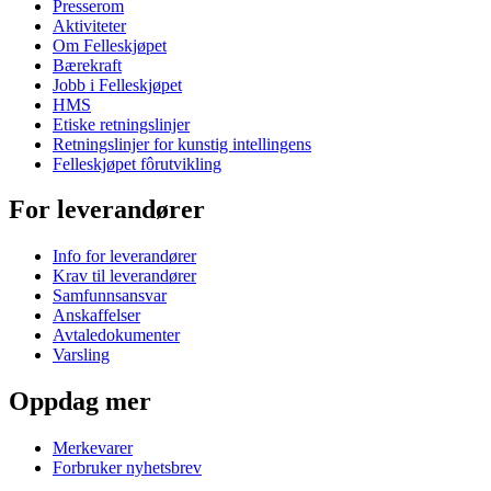
Presserom
Aktiviteter
Om Felleskjøpet
Bærekraft
Jobb i Felleskjøpet
HMS
Etiske retningslinjer
Retningslinjer for kunstig intellingens
Felleskjøpet fôrutvikling
For leverandører
Info for leverandører
Krav til leverandører
Samfunnsansvar
Anskaffelser
Avtaledokumenter
Varsling
Oppdag mer
Merkevarer
Forbruker nyhetsbrev