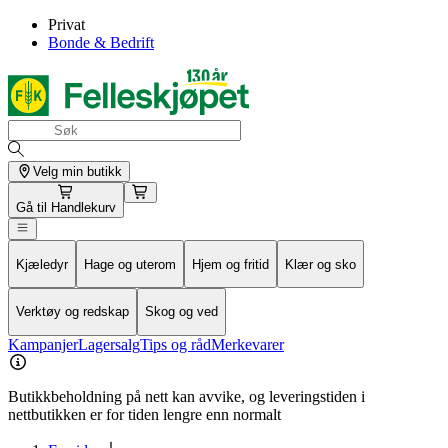
Privat
Bonde & Bedrift
Velg min butikk
Gå til
Handlekurv
Kjæledyr
Hage og uterom
Hjem og fritid
Klær og sko
Verktøy og redskap
Skog og ved
Kampanjer
Lagersalg
Tips og råd
Merkevarer
Butikkbeholdning på nett kan avvike, og leveringstiden i
nettbutikken er for tiden lengre enn normalt