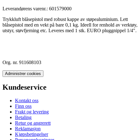
Leverandørens varenr.:
601579000
Trykkluft blåsepistol med robust kappe av støpealuminium. Lett
blåsepistol med en vekt på bare 0,1 kg. Ideell for renhold av verktøy,
utstyr, støvfjerning etc. Leveres med 1 stk. EURO pluggnippel 1/4".
Org. nr. 911608103
Administrer cookies
Kundeservice
Kontakt oss
Finn oss
Frakt og levering
Betaling
Retur og angrerett
Reklamasjon
Kjøpsbetingelser
Personopplysninger