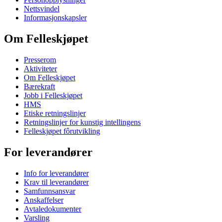
Nettsvindel
Informasjonskapsler
Om Felleskjøpet
Presserom
Aktiviteter
Om Felleskjøpet
Bærekraft
Jobb i Felleskjøpet
HMS
Etiske retningslinjer
Retningslinjer for kunstig intellingens
Felleskjøpet fôrutvikling
For leverandører
Info for leverandører
Krav til leverandører
Samfunnsansvar
Anskaffelser
Avtaledokumenter
Varsling