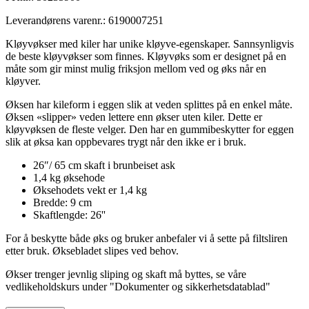
Leverandørens varenr.:
6190007251
Kløyvøkser med kiler har unike kløyve-egenskaper. Sannsynligvis
de beste kløyvøkser som finnes. Kløyvøks som er designet på en
måte som gir minst mulig friksjon mellom ved og øks når en
kløyver.
Øksen har kileform i eggen slik at veden splittes på en enkel måte.
Øksen «slipper» veden lettere enn økser uten kiler. Dette er
kløyvøksen de fleste velger. Den har en gummibeskytter for eggen
slik at øksa kan oppbevares trygt når den ikke er i bruk.
26″/ 65 cm skaft i brunbeiset ask
1,4 kg øksehode
Øksehodets vekt er 1,4 kg
Bredde: 9 cm
Skaftlengde: 26''
For å beskytte både øks og bruker anbefaler vi å sette på filtsliren
etter bruk. Øksebladet slipes ved behov.
Økser trenger jevnlig sliping og skaft må byttes, se våre
vedlikeholdskurs under "Dokumenter og sikkerhetsdatablad"