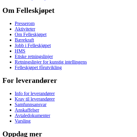
Om Felleskjøpet
Presserom
Aktiviteter
Om Felleskjøpet
Bærekraft
Jobb i Felleskjøpet
HMS
Etiske retningslinjer
Retningslinjer for kunstig intellingens
Felleskjøpet fôrutvikling
For leverandører
Info for leverandører
Krav til leverandører
Samfunnsansvar
Anskaffelser
Avtaledokumenter
Varsling
Oppdag mer