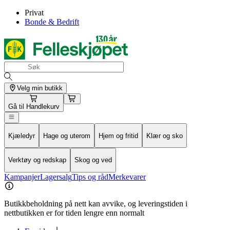
Privat
Bonde & Bedrift
Velg min butikk
Gå til
Handlekurv
Kjæledyr
Hage og uterom
Hjem og fritid
Klær og sko
Verktøy og redskap
Skog og ved
Kampanjer
Lagersalg
Tips og råd
Merkevarer
Butikkbeholdning på nett kan avvike, og leveringstiden i
nettbutikken er for tiden lengre enn normalt