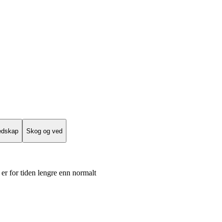
edskap
Skog og ved
er for tiden lengre enn normalt