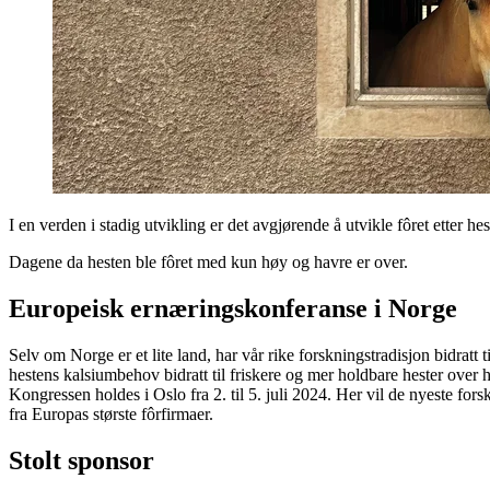
I en verden i stadig utvikling er det avgjørende å utvikle fôret ette
Dagene da hesten ble fôret med kun høy og havre er over.
Europeisk ernæringskonferanse i Norge
Selv om Norge er et lite land, har vår rike forskningstradisjon bidra
hestens kalsiumbehov bidratt til friskere og mer holdbare hester ov
Kongressen holdes i Oslo fra 2. til 5. juli 2024. Her vil de nyeste fo
fra Europas største fôrfirmaer.
Stolt sponsor