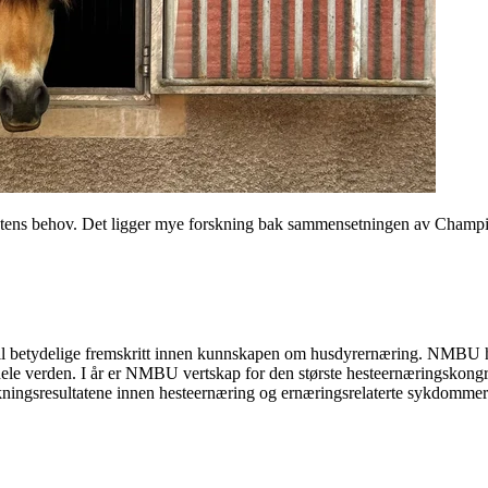
r hestens behov. Det ligger mye forskning bak sammensetningen av Champ
tt til betydelige fremskritt innen kunnskapen om husdyrernæring. NMBU h
er hele verden. I år er NMBU vertskap for den største hesteernærings
rskningsresultatene innen hesteernæring og ernæringsrelaterte sykdommer