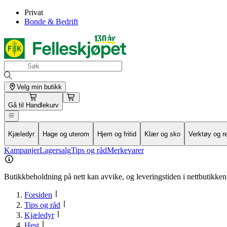
Privat
Bonde & Bedrift
Velg min butikk
Gå til
Handlekurv
Kjæledyr
Hage og uterom
Hjem og fritid
Klær og sko
Verktøy og r
Kampanjer
Lagersalg
Tips og råd
Merkevarer
Butikkbeholdning på nett kan avvike, og leveringstiden i nettbutikken 
Forsiden
Tips og råd
Kjæledyr
Hest