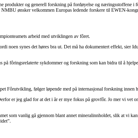
odukter og generell forskning på fordøyelse og næringsstoffene i fôr
år, når NMBU ønsker velkommen Europas ledende forskere til EWEN-kong
ampionteamets arbeid med utviklingen av fôret.
 fordi noen synes det høres bra ut. Det må ha dokumentert effekt, sier
okus på fôringsrelaterte sykdommer og forskning som kan bidra til å hje
øpet Fôrutvikling, følger løpende med på internasjonal forskning innen 
for er jeg glad for at det i år er mye fokus på grovfôr. Jo mer vi vet om
amet som vanlig gå gjennom blant annet mineralinnholdet, slik at vi ka
idet”.