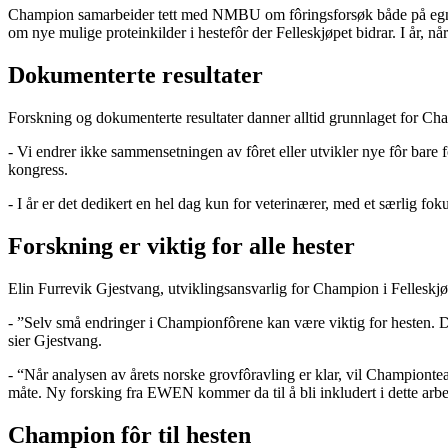
Champion samarbeider tett med NMBU om fôringsforsøk både på egne pr
om nye mulige proteinkilder i hestefôr der Felleskjøpet bidrar. I 
Dokumenterte resultater
Forskning og dokumenterte resultater danner alltid grunnlaget for Ch
- Vi endrer ikke sammensetningen av fôret eller utvikler nye fôr bare
kongress.
- I år er det dedikert en hel dag kun for veterinærer, med et særlig f
Forskning er viktig for alle hester
Elin Furrevik Gjestvang, utviklingsansvarlig for Champion i Felleskj
- ”Selv små endringer i Championfôrene kan være viktig for hesten. Der
sier Gjestvang.
- “Når analysen av årets norske grovfôravling er klar, vil Championte
måte. Ny forsking fra EWEN kommer da til å bli inkludert i dette arbe
Champion fôr til hesten