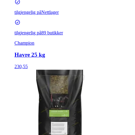
tilgjengelig på
Nettlager
tilgjengelig på
89 butikker
Champion
Havre 25 kg
230,55