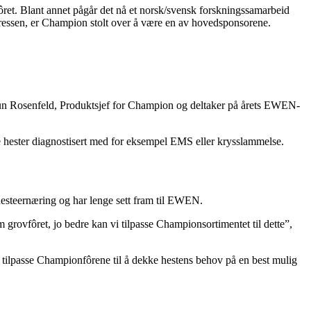
et. Blant annet pågår det nå et norsk/svensk forskningssamarbeid
ressen, er Champion stolt over å være en av hovedsponsorene.
 Idun Rosenfeld, Produktsjef for Champion og deltaker på årets EWEN-
lpe hester diagnostisert med for eksempel EMS eller krysslammelse.
hesteernæring og har lenge sett fram til EWEN.
 grovfôret, jo bedre kan vi tilpasse Championsortimentet til dette”,
n tilpasse Championfôrene til å dekke hestens behov på en best mulig